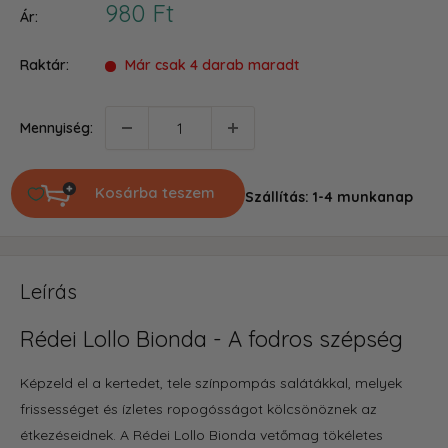
Akciós
980 Ft
Ár:
ár
Raktár:
Már csak 4 darab maradt
Mennyiség:
Kosárba teszem
Szállítás: 1-4 munkanap
Leírás
Rédei Lollo Bionda - A fodros szépség
Képzeld el a kertedet,
tele színpompás salátákkal,
melyek
frissességet és ízletes ropogósságot kölcsönöznek az
étkezéseidnek.
A Rédei Lollo Bionda vetőmag tökéletes