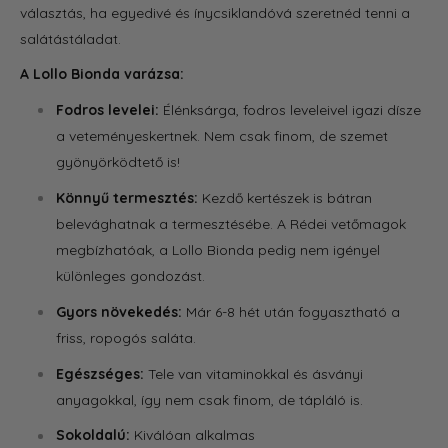
választás,
ha egyedivé és ínycsiklandóvá szeretnéd tenni a
salátástáladat.
A Lollo Bionda varázsa:
Fodros levelei:
Élénksárga,
fodros leveleivel igazi dísze
a veteményeskertnek.
Nem csak finom,
de szemet
gyönyörködtető is!
Könnyű termesztés:
Kezdő kertészek is bátran
belevághatnak a termesztésébe.
A Rédei vetőmagok
megbízhatóak,
a Lollo Bionda pedig nem igényel
különleges gondozást.
Gyors növekedés:
Már 6-8 hét után fogyasztható a
friss,
ropogós saláta.
Egészséges:
Tele van vitaminokkal és ásványi
anyagokkal,
így nem csak finom,
de tápláló is.
Sokoldalú:
Kiválóan alkalmas