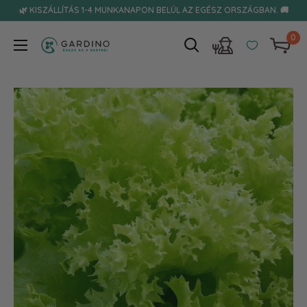
Tovább
🌿 KISZÁLLÍTÁS 1-4 MUNKANAPON BELÜL AZ EGÉSZ ORSZÁGBAN. 🚚
0
Gardino