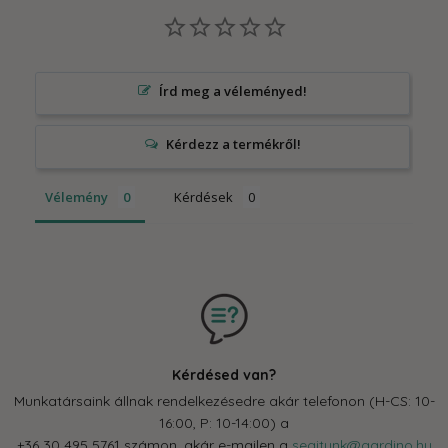
Írd meg a véleményed!
Vélemény
Kérdések
Kérdésed van?
Munkatársaink állnak rendelkezésedre akár telefonon (H-CS: 10-
16:00, P: 10-14:00) a
+36 30 495 5761 számon, akár e-mailen a
segitunk@gardino.hu