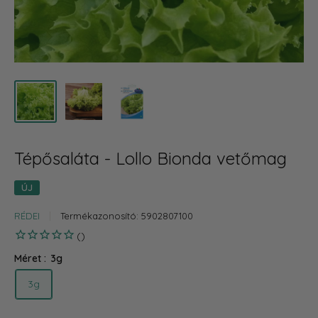
Tépősaláta - Lollo Bionda vetőmag
ÚJ
RÉDEI
Termékazonosító:
5902807100
Méret :
3g
3g