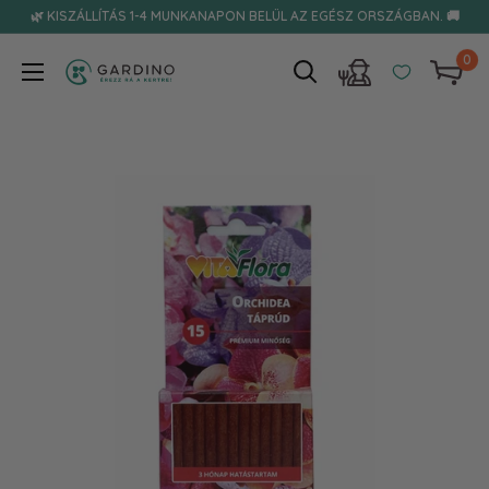
Tovább
🌿 KISZÁLLÍTÁS 1-4 MUNKANAPON BELÜL AZ EGÉSZ ORSZÁGBAN. 🚚
0
Gardino