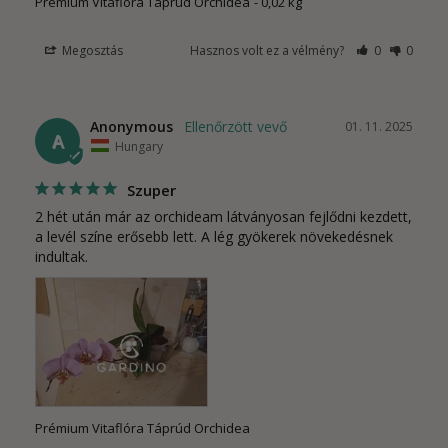
Prémium Vitaflóra Táprúd Orchidea
0,02 kg
Megosztás
Hasznos volt ez a vélmény?
0
0
Anonymous
01. 11. 2025
A
Hungary
Szuper
2 hét után már az orchideam látványosan fejlődni kezdett, 
a levél színe erősebb lett. A lég gyökerek növekedésnek 
indultak.
Prémium Vitaflóra Táprúd Orchidea