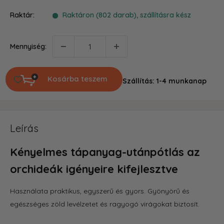
ár
Raktár:
Raktáron (802 darab), szállításra kész
Mennyiség:
Kosárba teszem
Szállítás: 1-4 munkanap
Leírás
Kényelmes tápanyag-utánpótlás az
orchideák igényeire kifejlesztve
Használata praktikus, egyszerű és gyors. Gyönyörű és
egészséges zöld levélzetet és ragyogó virágokat biztosít.