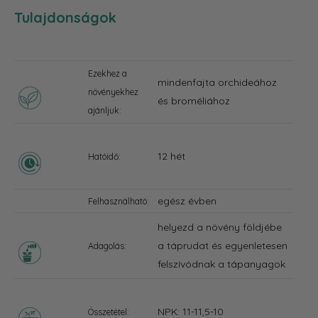
Tulajdonságok
Ezekhez a
mindenfajta orchideához
növényekhez
és broméliához
ajánljuk:
12 hét
Hatóidő:
egész évben
Felhasználható:
helyezd a növény földjébe
a táprudat és egyenletesen
Adagolás:
felszívódnak a tápanyagok
NPK: 11-11,5-10
Összetétel: