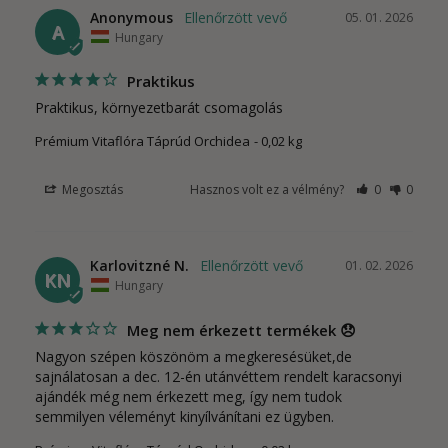
Anonymous
05. 01. 2026
A
Hungary
Praktikus
Praktikus, környezetbarát csomagolás
Prémium Vitaflóra Táprúd Orchidea
0,02 kg
Megosztás
Hasznos volt ez a vélmény?
0
0
Karlovitzné N.
01. 02. 2026
KN
Hungary
Meg nem érkezett termékek 😞
Nagyon szépen köszönöm a megkeresésüket,de 
sajnálatosan a dec. 12-én utánvéttem rendelt karacsonyi 
ajándék még nem érkezett meg, így nem tudok 
semmilyen véleményt kinyílvánítani ez ügyben.