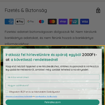
Fizetés & Biztonság
Fizetési adatait biztonságosan dolgozzuk fel. Nem tárolunk
bankkártya adatokat, és nem férünk hozzá a bankkártya
információkhoz.
2000Ft-
Iratkozz fel hírlevelünkre és spórolj egyből
ot
a következő rendelésednél
Ezeket se hagyd ki
Kapj első kézből tippeket a kertészkedéshez, értékes kuponokat és értesülj a
legújabb termékeinkről, amikkel még szebbé teheted a növényeidet.
4,0
Elfogadom ÁSZF-et és az Adatvédelmi Szabályzatot
3 értékelés alapján
Általános Szerződési Feltételek
és
Adatkezelési Tájékoztató
Feliratkozom