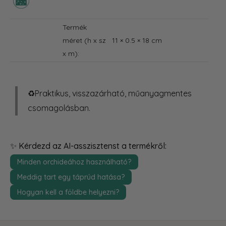
Termék
méret (h x sz
11 × 0.5 × 18 cm
x m):
♻️Praktikus, visszazárható, műanyagmentes
csomagolásban.
✨ Kérdezd az AI-asszisztenst a termékről:
Minden orchideához használható?
Meddig tart egy táprúd hatása?
Hogyan kell a földbe helyezni?