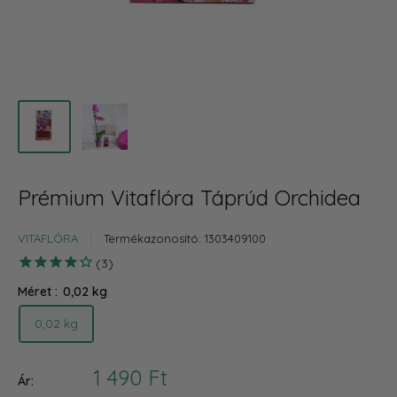
Prémium Vitaflóra Táprúd Orchidea
VITAFLÓRA
Termékazonosító:
1303409100
3
Méret :
0,02 kg
0,02 kg
Akciós
1 490 Ft
Ár: