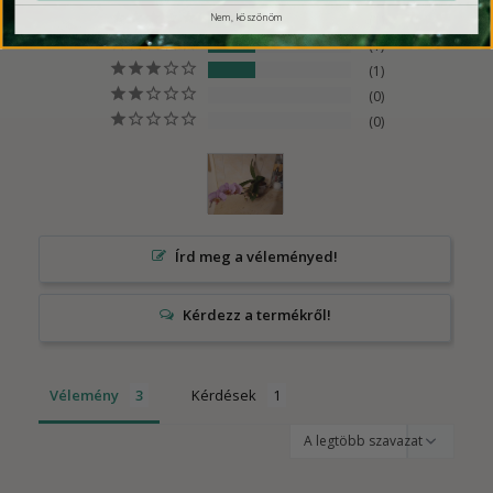
1
Nem, köszönöm
1
1
0
0
Írd meg a véleményed!
Vélemény
Kérdések