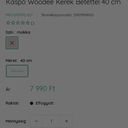
Kaspó Woodee Kerek Betéttel 40 cm
PROSPERPLAST
Termékazonosító:
5901958100
Szín :
mokka
mokka
Méret :
40 cm
40 cm
Akciós
7 990 Ft
Ár:
ár
Raktár:
Elfogyott
Mennyiség: