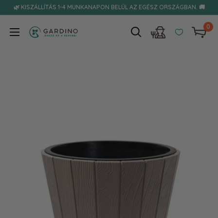
Tovább
🌿 KISZÁLLÍTÁS 1-4 MUNKANAPON BELÜL AZ EGÉSZ ORSZÁGBAN. 🚚
0
Gardino