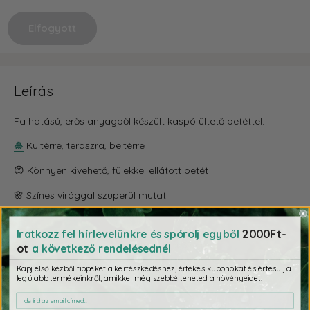
Elfogyott
Leírás
Fa hatású, erős anyagből készült kaspó ültető betéttel.
🎍
Kültérre, teraszra, beltérre
😊 Könnyen kivehető, fülekkel ellátott betét
🌸 Színes virággal szuperül mutat
2000Ft-
Iratkozz fel hírlevelünkre és spórolj egyből
Termék méret (h x sz x m): 40 x 40 x 37 cm
ot
a következő rendelésednél
Kapj első kézből tippeket a kertészkedéshez, értékes kuponokat és értesülj a
✨ Kérdezd az AI-asszisztenst a termékről:
legújabb termékeinkről, amikkel még szebbé teheted a növényeidet.
Mekkora a kaspó pontos mérete?