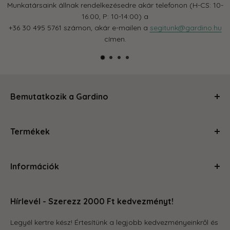
Munkatársaink állnak rendelkezésedre akár telefonon (H-CS: 10-
16:00, P: 10-14:00) a
+36 30 495 5761 számon, akár e-mailen a
segitunk@gardino.hu
címen.
Bemutatkozik a Gardino
Kertészkedj velünk és levesszük a válladról a terhet!
Termékek
Segítünk, hogy a szobád, balkonod, kerted olyan legyen,
amire büszke vagy és ahol jól érzed magad. Magas
Ápolás és gondozás
minőségű termékeinkkel és szakértői tanácsainkkal
Információk
Kerti kiegészítők
megteszünk mindent, hogy a kertészkedés egyszerű és
Növénytartók
örömteli legyen számodra. Böngéssz kedvedre az oldalon,
Rólunk
Otthon és konyha
hogy megleld amire vágysz.
Hírlevél - Szerezz 2000 Ft kedvezményt!
Kapcsolat
Tároló eszközök
GYIK
Legyél kertre kész! Értesítünk a legjobb kedvezményeinkről és
Grill