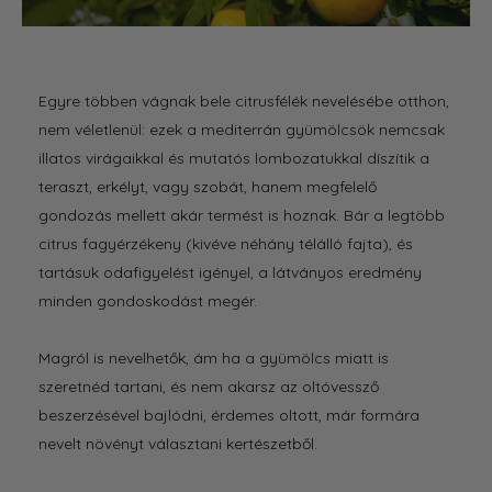
Egyre többen vágnak bele citrusfélék nevelésébe otthon,
nem véletlenül: ezek a mediterrán gyümölcsök nemcsak
illatos virágaikkal és mutatós lombozatukkal díszítik a
teraszt, erkélyt, vagy szobát, hanem megfelelő
gondozás mellett akár termést is hoznak. Bár a legtöbb
citrus fagyérzékeny (kivéve néhány télálló fajta), és
tartásuk odafigyelést igényel, a látványos eredmény
minden gondoskodást megér.
Magról is nevelhetők, ám ha a gyümölcs miatt is
szeretnéd tartani, és nem akarsz az oltóvessző
beszerzésével bajlódni, érdemes oltott, már formára
nevelt növényt választani kertészetből.