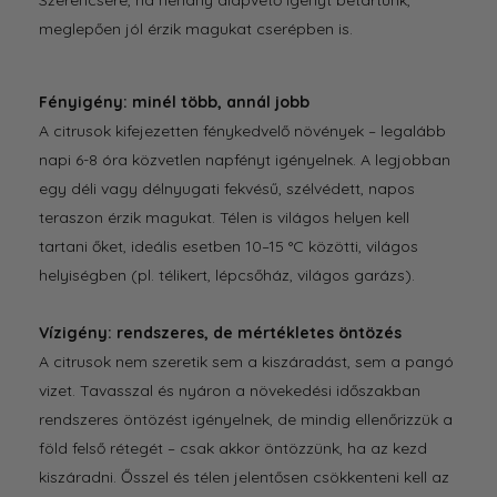
meglepően jól érzik magukat cserépben is.
Fényigény: minél több, annál jobb
A citrusok kifejezetten fénykedvelő növények – legalább
napi 6-8 óra közvetlen napfényt igényelnek. A legjobban
egy déli vagy délnyugati fekvésű, szélvédett, napos
teraszon érzik magukat. Télen is világos helyen kell
tartani őket, ideális esetben 10–15 °C közötti, világos
helyiségben (pl. télikert, lépcsőház, világos garázs).
Vízigény: rendszeres, de mértékletes öntözés
A citrusok nem szeretik sem a kiszáradást, sem a pangó
vizet. Tavasszal és nyáron a növekedési időszakban
rendszeres öntözést igényelnek, de mindig ellenőrizzük a
föld felső rétegét – csak akkor öntözzünk, ha az kezd
kiszáradni. Ősszel és télen jelentősen csökkenteni kell az