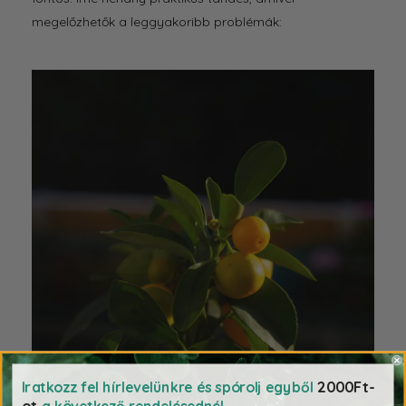
megelőzhetők a leggyakoribb problémák:
2000Ft-
Iratkozz fel hírlevelünkre és spórolj egyből
ot