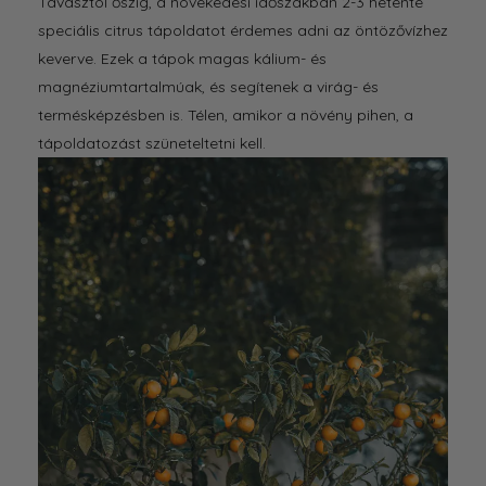
Tavasztól őszig, a növekedési időszakban 2-3 hetente
speciális citrus tápoldatot érdemes adni az öntözővízhez
keverve. Ezek a tápok magas kálium- és
magnéziumtartalmúak, és segítenek a virág- és
termésképzésben is. Télen, amikor a növény pihen, a
tápoldatozást szüneteltetni kell.