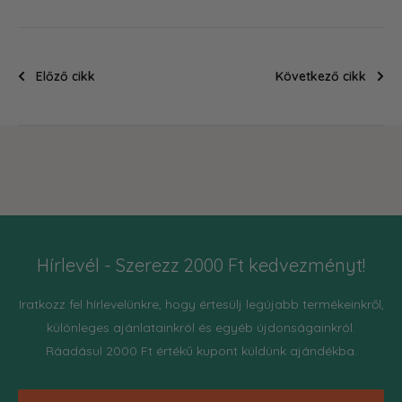
Előző cikk
Következő cikk
Hírlevél - Szerezz 2000 Ft kedvezményt!
Iratkozz fel hírlevelünkre, hogy értesülj legújabb termékeinkről,
különleges ajánlatainkról és egyéb újdonságainkról.
Ráadásul 2000 Ft értékű kupont küldünk ajándékba.