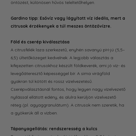
öntözést, különösen hűvös teleltetőhelyen.
Gardino tipp: Esővíz vagy lágyított víz ideális, mert a
citrusok érzékenyek a túl meszes öntözővízre.
Föld és cserép kiválasztása
A citrusfélék laza szerkezetű, enyhén savanyú pH-jú (5,5–
6,5) ültetőközeget kedvelnek. A legjobb választás a
kifejezetten citrusokhoz készült földkeverék, ami jó víz- és
levegőáteresztő képességgel bír. A sima virágföld
gyakran túl kötött és rossz vízelvezetésű.
Cserépválasztásnál fontos, hogy legyen nagy vízelvezető
nyílással ellátott edény, és alulra kerüljön vízelvezető
réteg (pl. agyaggranulátum). A citrusok nem szeretik, ha
a gyökerük áll a vízben.
Tápanyagellátás: rendszeresség a kulcs