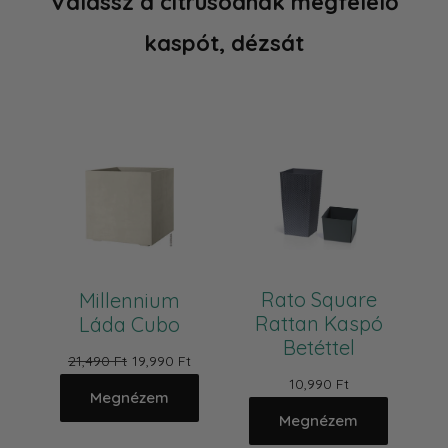
Válassz a citrusodnak megfelelő
kaspót, dézsát
Rato Square
Millennium
Rattan Kaspó
Láda Cubo
Betéttel
21,490 Ft
19,990 Ft
10,990 Ft
Megnézem
Megnézem