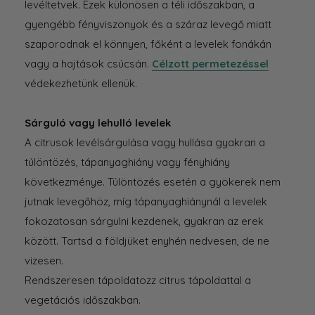
levéltetvek
. Ezek különösen a téli időszakban,
a
gyengébb fényviszonyok és a száraz levegő miatt
szaporodnak el könnyen, főként a
levelek fonákán
vagy a hajtások csúcsán.
Célzott permetezéssel
védekezhetünk ellenük.
Sárguló vagy lehulló levelek
A citrusok
levélsárgulása vagy hullása
gyakran a
túlöntözés, tápanyaghiány vagy fényhiány
következménye. Túlöntözés esetén a gyökerek nem
jutnak levegőhöz, míg tápanyaghiánynál a levelek
fokozatosan sárgulni kezdenek, gyakran az erek
között.
Tartsd a földjüket
enyhén nedvesen, de ne
vizesen
.
Rendszeresen tápoldatozz
citrus tápoldattal a
vegetációs időszakban.