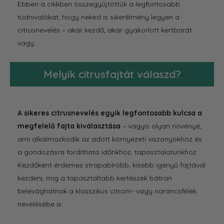
Ebben a cikkben összegyűjtöttük a legfontosabb
tudnivalókat, hogy neked is sikerélmény legyen a
citrusnevelés – akár kezdő, akár gyakorlott kertbarát
vagy.
Melyik citrusfajtát válaszd?
A sikeres citrusnevelés egyik legfontosabb kulcsa a
megfelelő fajta kiválasztása
– vagyis olyan növényé,
ami alkalmazkodik az adott környezeti viszonyokhoz és
a gondozásra fordítható időnkhöz, tapasztalatunkhoz.
Kezdőként érdemes strapabíróbb, kisebb igényű fajtával
kezdeni, míg a tapasztaltabb kertészek bátran
belevághatnak a klasszikus citrom- vagy narancsfélék
nevelésébe is.