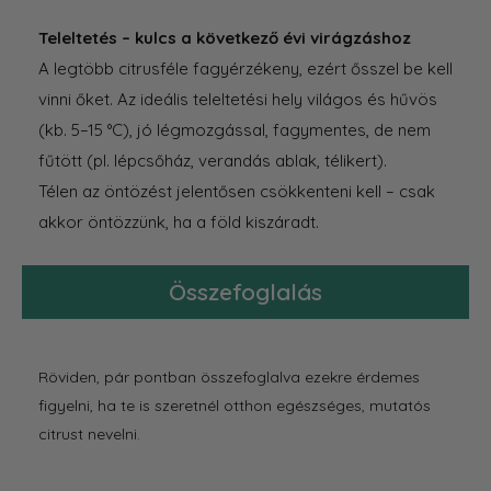
Teleltetés – kulcs a következő évi virágzáshoz
A legtöbb citrusféle
fagyérzékeny
, ezért ősszel
be kell
vinni őket. Az ideális teleltetési hely v
ilágos és hűvös
(kb. 5–15 °C),
jó
légmozgással
,
fagymentes, de nem
fűtött (pl. lépcsőház, verandás ablak, télikert).
Télen az öntözést jelentősen csökkenteni kell –
csak
akkor öntözzünk, ha a föld kiszáradt.
Összefoglalás
Röviden, pár pontban összefoglalva ezekre érdemes
figyelni, ha te is szeretnél otthon egészséges, mutatós
citrust nevelni.