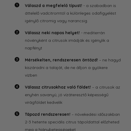
Válaszd a megfelelő típust!
- a szabadban is
áttelelő vadcitromtól a különleges odafigyelést
igénylő citromig vagy narancsig.
Válassz neki napos helyet!
- mediterrán
növényként a citrusok imádják és igénylik a
napfényt
Mérsékelten, rendszeresen öntözd!
– ne hagyd
kiszáradni a talaját, de ne álljon a gyökere
vízben
Válassz citrusokhoz való földet!
– a citrusok az
enyhén savanyú, jó vízáteresztő képességű
virágföldet kedvelik
Tápozd rendszeresen!
– növekedési időszakban
2-3 hetente speciális citrus tápoldattal előzheted
meg a hiánybetegségeket