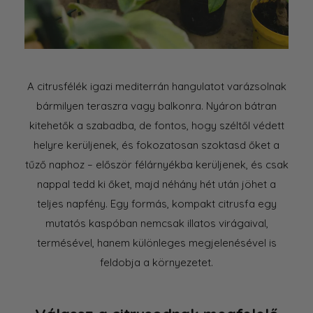
A citrusfélék igazi mediterrán hangulatot varázsolnak
bármilyen teraszra vagy balkonra. Nyáron bátran
kitehetők a szabadba, de fontos, hogy széltől védett
helyre kerüljenek, és fokozatosan szoktasd őket a
tűző naphoz – először félárnyékba kerüljenek, és csak
nappal tedd ki őket, majd néhány hét után jöhet a
teljes napfény. Egy formás, kompakt citrusfa egy
mutatós kaspóban nemcsak illatos virágaival,
termésével, hanem különleges megjelenésével is
feldobja a környezetet.