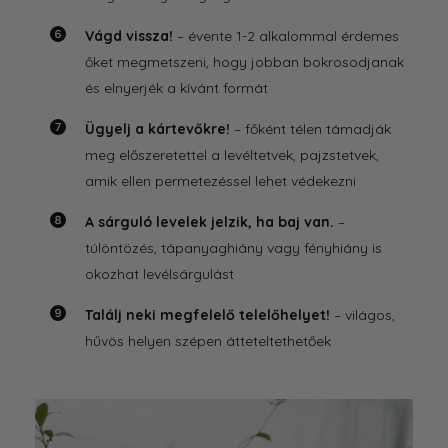
Vágd vissza!
– évente 1-2 alkalommal érdemes
őket megmetszeni, hogy jobban bokrosodjanak
és elnyerjék a kívánt formát
Ügyelj a kártevőkre!
– főként télen támadják
meg előszeretettel a levéltetvek, pajzstetvek,
amik ellen permetezéssel lehet védekezni
A sárguló levelek jelzik, ha baj van.
–
túlöntözés, tápanyaghiány vagy fényhiány is
okozhat levélsárgulást
Találj neki megfelelő telelőhelyet!
– világos,
hűvös helyen szépen átteteltethetőek