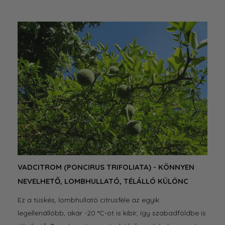
VADCITROM (PONCIRUS TRIFOLIATA) - KÖNNYEN
KAL
NEVELHETŐ, LOMBHULLATÓ, TÉLÁLLÓ KÜLÖNC
CIT
TA
Ez a tüskés, lombhullató citrusféle az egyik
legellenállóbb, akár -20 °C-ot is kibír, így szabadföldbe is
A ci