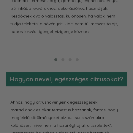
ültethető. Termése sárga, gömbölyű, enyhén kesernyés
szob
ízű, inkább lekvárokhoz, dekorációhoz használják.
Kism
Kezdőknek kiváló választás, különösen, ha valaki nem
magá
tudja teleltetni a növényeit. Üde, nem túl meszes talajt,
tart
napos fekvést igényel, vízigénye közepes.
tele
szel
jól 
Hogyan nevelj egészséges citrusokat?
Ahhoz, hogy citrusnövényeink egészségesek
maradjanak és akár termést is hozzanak, fontos, hogy
megfelelő körülményeket biztosítsunk számukra –
különösen, mivel nem a hazai éghajlatra „születtek”.
Szerencsére, ha néhány alapvető igényt betartunk,