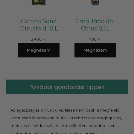
Compo Sana
Garri Tápoldat
Citrusföld 10 L
Citrus 0,5L
3,490 Ft
990 Ft
Megnézem
Megnézem
További gondozási tippek
Az egészséges citrusok nevelése nem csak a megfelelő
környezeti feltételeken múlik – a rendszeres megfigyelés,
metszés és védekezés a kártevők ellen legalább ilyen
fontos. Íme néhány praktikus tanács, amivel