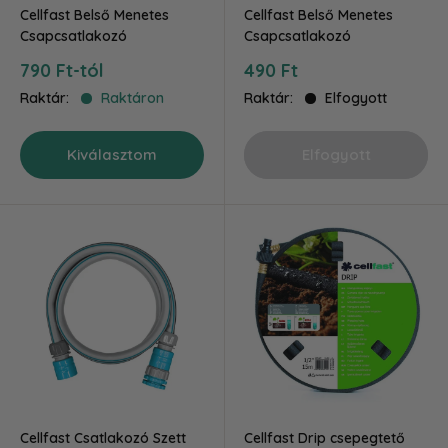
Cellfast Belső Menetes
Cellfast Belső Menetes
Csapcsatlakozó
Csapcsatlakozó
Akciós
Akciós
790 Ft-tól
490 Ft
ár
ár
Raktár:
Raktáron
Raktár:
Elfogyott
Kiválasztom
Elfogyott
Cellfast Csatlakozó Szett
Cellfast Drip csepegtető