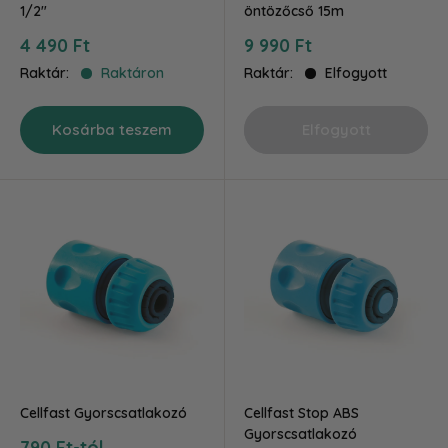
1/2"
öntözőcső 15m
Akciós
Akciós
4 490 Ft
9 990 Ft
ár
ár
Raktár:
Raktáron
Raktár:
Elfogyott
Kosárba teszem
Elfogyott
Cellfast Gyorscsatlakozó
Cellfast Stop ABS
Gyorscsatlakozó
Akciós
790 Ft-tól