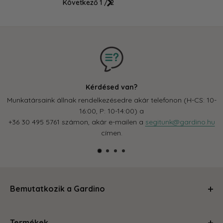
Következő
1 / 2
Kérdésed van?
Munkatársaink állnak rendelkezésedre akár telefonon (H-CS: 10-
16:00, P: 10-14:00) a
+36 30 495 5761 számon, akár e-mailen a
segitunk@gardino.hu
címen.
Bemutatkozik a Gardino
Kertészkedj velünk és levesszük a válladról a terhet!
Termékek
Segítünk, hogy a szobád, balkonod, kerted olyan legyen,