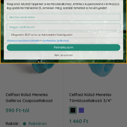
Kapj első kézből tippeket a kertészkedéshez, értékes kuponokat és értesülj a
legújabb termékeinkről, amikkel még szebbé teheted a növényeidet.
Elfogyott
Kosárba teszem
Elfogadom ÁSZF-et és az Adatvédelmi Szabályzatot
Általános Szerződési Feltételek
és
Adatkezelési Tájékoztató
Feliratkozom
Nem, köszönöm
Cellfast Külső Menetes
Cellfast Külső Menetes
Galléros Csapcsatlakozó
Tömlőcsatlakozó 3/4"
Akciós
590 Ft-tól
fekete
kék
ár
Akciós
1 460 Ft
Raktár:
Raktáron
ár