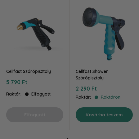
Cellfast Szórópisztoly
Cellfast Shower
Szórópisztoly
Akciós
5 790 Ft
ár
Akciós
2 290 Ft
ár
Raktár:
Elfogyott
Raktár:
Raktáron
Elfogyott
Kosárba teszem