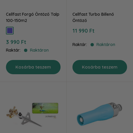
Cellfast Forgó Öntöző Talp
Cellfast Turbo Billenő
100-150m2
Öntöző
Akciós
11 990 Ft
kék
ár
Akciós
3 990 Ft
Raktár:
Raktáron
ár
Raktár:
Raktáron
Kosárba teszem
Kosárba teszem