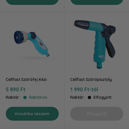
Cellfast Szórófej Kézi
Cellfast Szórópisztoly
Akciós
Akciós
5 890 Ft
1 990 Ft-tól
ár
ár
Raktár:
Raktáron
Raktár:
Elfogyott
Kosárba teszem
Elfogyott