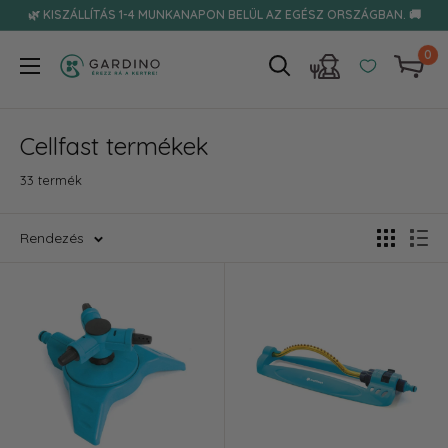
Tovább
🌿 KISZÁLLÍTÁS 1-4 MUNKANAPON BELÜL AZ EGÉSZ ORSZÁGBAN. 🚚
0
Gardino
Cellfast termékek
33 termék
Rendezés