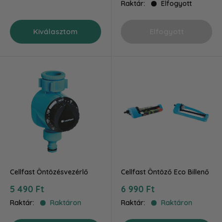
Raktár:
Elfogyott
Kiválasztom
Elfogyott
Cellfast Öntözésvezérlő
Cellfast Öntöző Eco Billenő
Akciós
Akciós
5 490 Ft
6 990 Ft
ár
ár
Raktár:
Raktáron
Raktár:
Raktáron