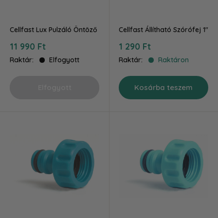
Cellfast Lux Pulzáló Öntöző
Cellfast Állítható Szórófej 1"
Akciós
Akciós
11 990 Ft
1 290 Ft
ár
ár
Raktár:
Elfogyott
Raktár:
Raktáron
Elfogyott
Kosárba teszem