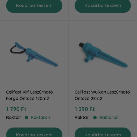
Kosárba teszem
Kosárba teszem
Cellfast Klif Leszúrható
Cellfast Wulkan Leszúrható
Forgó Öntöző 120m2
Öntöző 28m2
Akciós
Akciós
1 790 Ft
1 290 Ft
ár
ár
Raktár:
Raktáron
Raktár:
Raktáron
Kosárba teszem
Kosárba teszem