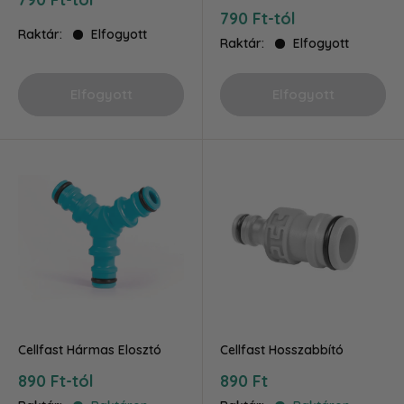
ár
Akciós
790 Ft-tól
ár
Raktár:
Elfogyott
Raktár:
Elfogyott
Elfogyott
Elfogyott
Cellfast Hármas Elosztó
Cellfast Hosszabbító
Akciós
Akciós
890 Ft-tól
890 Ft
ár
ár