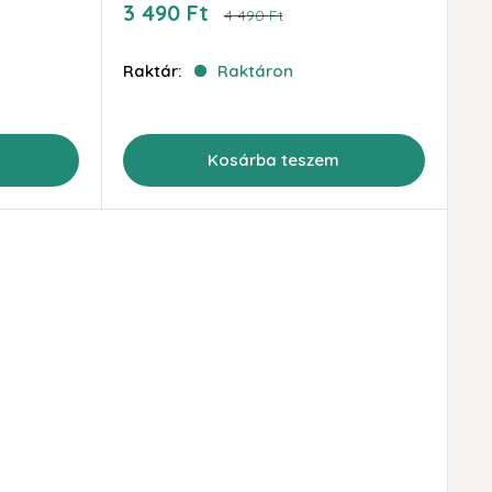
Akciós
3 490 Ft
Ár
4 490 Ft
ár
Raktár:
Raktáron
Kosárba teszem