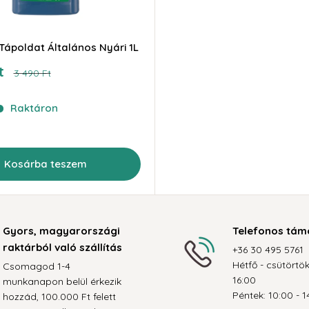
ápoldat Általános Nyári 1L
t
Ár
3 490 Ft
Raktáron
Kosárba teszem
Gyors, magyarországi
Telefonos tám
raktárból való szállítás
+36 30 495 5761
Hétfő - csütörtök
Csomagod 1-4
16:00
munkanapon belül érkezik
Péntek: 10:00 - 1
hozzád, 100.000 Ft felett