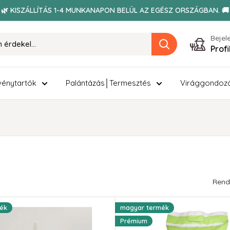
🌿 KISZÁLLÍTÁS 1-4 MUNKANAPON BELÜL AZ EGÉSZ ORSZÁGBAN. 🚚
Bejel
Prof
énytartók
Palántázás│Termesztés
Virággondoz
Rend
ék
magyar termék
Prémium