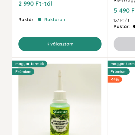
Akciós
2 990 Ft-tól
ár
Akciós
5 490 F
ár
Raktár:
Raktáron
137 Ft
/
l
Raktár:
Kiválasztom
magyar termék
magyar term
Prémium
Prémium
-14%