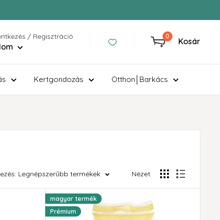
entkezés / Regisztráció
0
Kosár
ilom
ás
Kertgondozás
Otthon│Barkács
ezés: Legnépszerűbb termékek
Nézet
magyar termék
Prémium