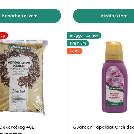
Kosárba teszem
Kiválasztom
ség
magyar termék
Prémium
-20%
Dekorkéreg 40L
Guardan Tápoldat Orchidea
yszemcsés