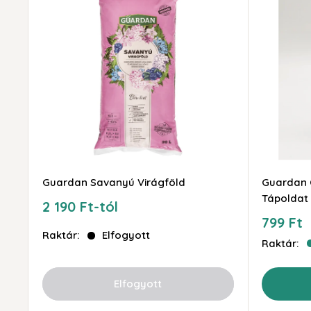
Guardan Savanyú Virágföld
Guardan 
Tápoldat
Akciós
2 190 Ft-tól
ár
Akciós
799 Ft
ár
Raktár:
Elfogyott
Raktár:
Elfogyott