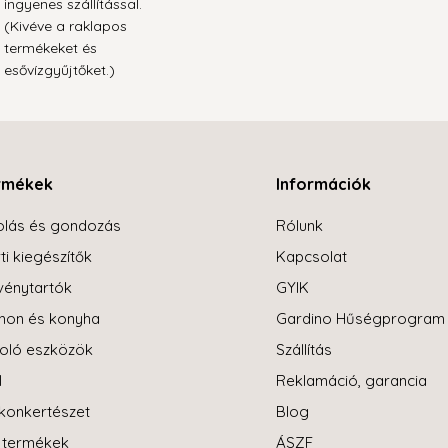
ingyenes szállítással.
(Kivéve a raklapos
termékeket és
esővízgyűjtőket.)
rmékek
Információk
olás és gondozás
Rólunk
ti kiegészítők
Kapcsolat
énytartók
GYIK
hon és konyha
Gardino Hűségprogram
oló eszközök
Szállítás
l
Reklamáció, garancia
konkertészet
Blog
i termékek
ÁSZF