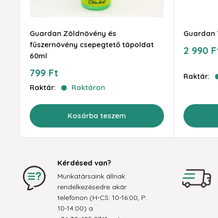
Guardan Zöldnövény és
Guardan T
fűszernövény csepegtető tápoldat
Akciós
2 990 F
60ml
ár
Akciós
799 Ft
Raktár:
ár
Raktár:
Raktáron
Kosárba teszem
Kérdésed van?
Munkatársaink állnak
rendelkezésedre akár
telefonon (H-CS: 10-16:00, P:
10-14:00) a