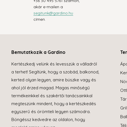
+36 30 495 5761 számon,
akár e-mailen a
segitunk@gardino.hu
címen.
Bemutatkozik a Gardino
Te
Kertészkedj velünk és levesszük a válladról
Áp
a terhet! Segítünk, hogy a szobád, balkonod,
Ker
kerted olyan legyen, amire büszke vagy és
Növ
ahol jól érzed magad. Magas minőségű
Ott
termékeinkkel és szakértői tanácsainkkal
Tár
megteszünk mindent, hogy a kertészkedés
Gril
egyszerű és örömteli legyen számodra.
Bal
Böngéssz kedvedre az oldalon, hogy
Tél