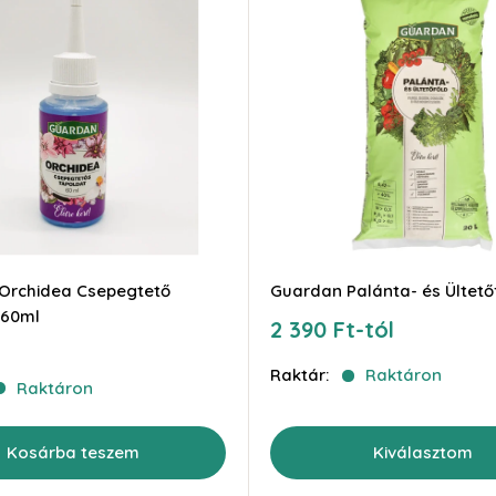
Orchidea Csepegtető
Guardan Palánta- és Ültető
 60ml
Akciós
2 390 Ft-tól
ár
Raktár:
Raktáron
Raktáron
Kosárba teszem
Kiválasztom