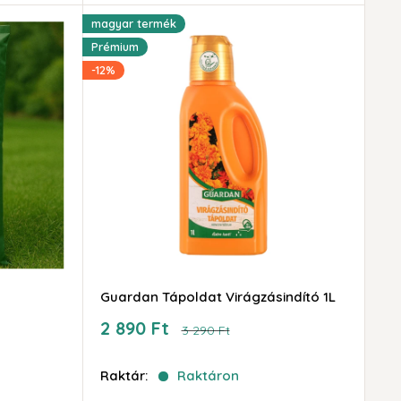
magyar termék
Prémium
-12%
Guardan Tápoldat Virágzásindító 1L
Akciós
2 890 Ft
Ár
3 290 Ft
ár
Raktár:
Raktáron