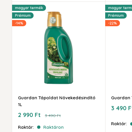
magyar termék
magyar term
Prémium
Prémium
-14%
-22%
Guardan Tápoldat Növekedésindító
Guardan 
1L
Akciós
3 490 F
ár
Akciós
2 990 Ft
Ár
3 490 Ft
ár
Raktár:
Raktár:
Raktáron