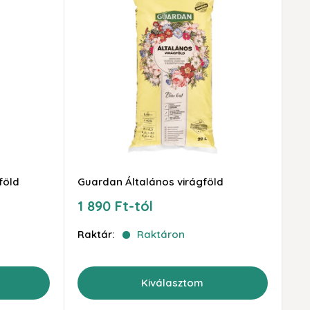
föld
Guardan Általános virágföld
Akciós
1 890 Ft-tól
ár
Raktár:
Raktáron
Kiválasztom