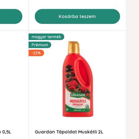
Kosárba teszem
magyar termék
Prémium
-22%
 0,5L
Guardan Tápoldat Muskátli 2L