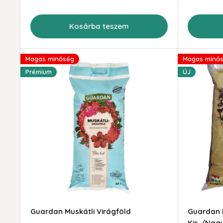
Kosárba teszem
Magas minőség
Magas minő
Prémium
ÚJ
Guardan Muskátli Virágföld
Guardan 
Kis-/Nag