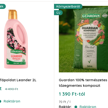
ék
Környezetbarát
ÚJ
Tápoldat Leander 2L
Guardan 100% természetes
tőzegmentes komposzt
t
Ár
4 490 Ft
Akciós
1 390 Ft-tól
ár
Raktáron
70 Ft
/
l
Raktár:
Raktáron