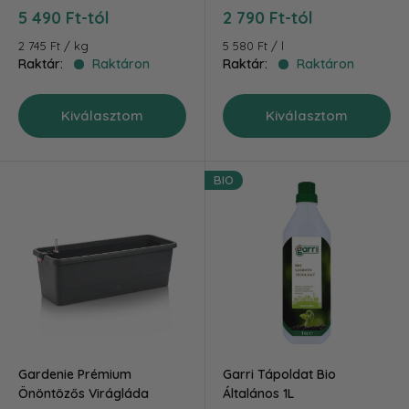
Akciós
Akciós
5 490 Ft-tól
2 790 Ft-tól
ár
ár
2 745 Ft
/
kg
5 580 Ft
/
l
Raktár:
Raktáron
Raktár:
Raktáron
Kiválasztom
Kiválasztom
BIO
Gardenie Prémium
Garri Tápoldat Bio
Önöntözős Virágláda
Általános 1L