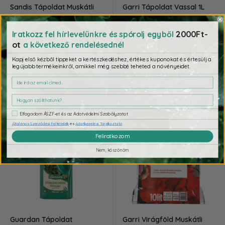
Sandis Tápoldat Muskátli
Garri Tápoldat Vassal 1L
0,5L/1L
Akciós
1 490 Ft
ár
Akciós
2000Ft-
790 Ft-tól
Iratkozz fel hírlevelünkre és spórolj egyből
ár
Raktár:
Raktáron
ot
a következő rendelésednél
Raktár:
Raktáron
Kapj első kézből tippeket a kertészkedéshez, értékes kuponokat és értesülj a
legújabb termékeinkről, amikkel még szebbé teheted a növényeidet.
Kiválasztom
Kosárba teszem
magyar termék
Elfogadom ÁSZF-et és az Adatvédelmi Szabályzatot
Általános Szerződési Feltételek
és
Adatkezelési Tájékoztató
Prémium
Feliratkozom
-14%
Nem, köszönöm
Guardan Tápoldat
Garri Virágföld Muskátli