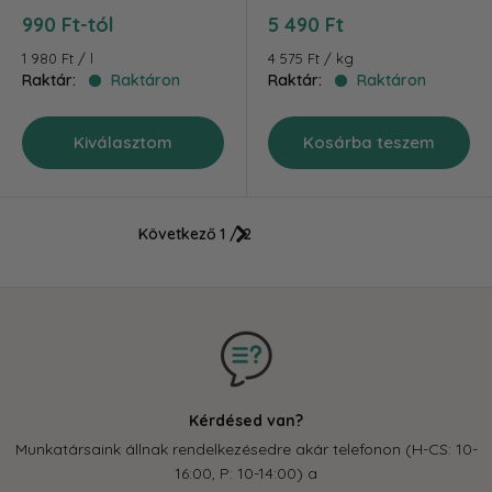
Akciós
Akciós
990 Ft-tól
5 490 Ft
ár
ár
1 980 Ft
/
l
4 575 Ft
/
kg
Raktár:
Raktáron
Raktár:
Raktáron
Kiválasztom
Kosárba teszem
Következő
1 / 2
Kérdésed van?
Munkatársaink állnak rendelkezésedre akár telefonon (H-CS: 10-
16:00, P: 10-14:00) a