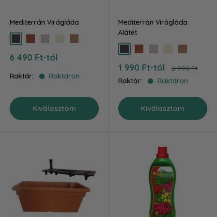
Mediterrán Virágláda
Mediterrán Virágláda
Alátét
antracit
terra
szürke
bézs
barna
antracit
terra
szürke
bézs
barna
Akciós
6 490 Ft-tól
ár
Akciós
1 990 Ft-tól
Ár
2 990 Ft
ár
Raktár:
Raktáron
Raktár:
Raktáron
Kiválasztom
Kiválasztom