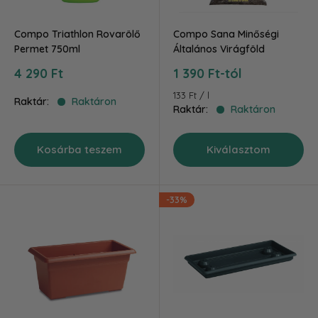
Compo Triathlon Rovarölő
Compo Sana Minőségi
Permet 750ml
Általános Virágföld
Akciós
Akciós
4 290 Ft
1 390 Ft-tól
ár
ár
133 Ft
/
l
Raktár:
Raktáron
Raktár:
Raktáron
Kosárba teszem
Kiválasztom
-33%