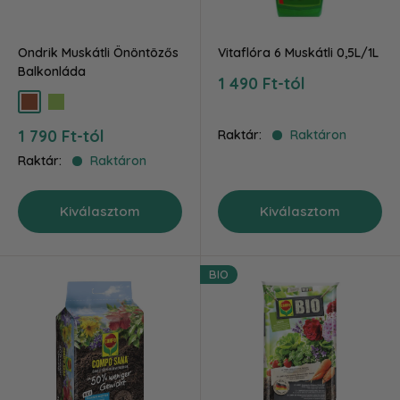
Ondrik Muskátli Önöntözős
Vitaflóra 6 Muskátli 0,5L/1L
Balkonláda
Akciós
1 490 Ft-tól
ár
terra
zöld
Akciós
1 790 Ft-tól
Raktár:
Raktáron
ár
Raktár:
Raktáron
Kiválasztom
Kiválasztom
BIO