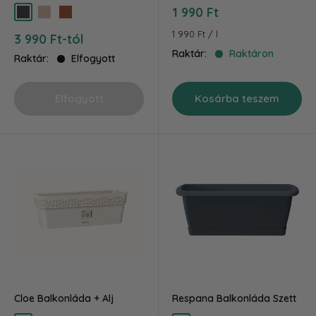
Akciós
1 990 Ft
antracit
tejeskávé
terra
ár
1 990 Ft
/
l
Akciós
3 990 Ft-tól
ár
Raktár:
Raktáron
Raktár:
Elfogyott
Elfogyott
Kosárba teszem
Cloe Balkonláda + Alj
Respana Balkonláda Szett