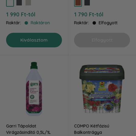
fehér
grafit
szürke
terra
antracit
Akciós
Akciós
1 990 Ft-tól
1 790 Ft-tól
ár
ár
Raktár:
Raktáron
Raktár:
Elfogyott
Kiválasztom
Elfogyott
Garri Tápoldat
COMPO Kétfázisú
Virágzásindító 0,5L/1L
Balkontrágya