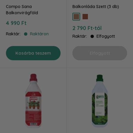
Compo Sana
Balkonláda Szett (3 db)
Balkonvirágföld
barna
terra
Akciós
4 990 Ft
Akciós
ár
2 790 Ft-tól
ár
Raktár:
Raktáron
Raktár:
Elfogyott
Kosárba teszem
Elfogyott