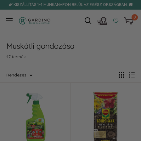
Tovább
🌿 KISZÁLLÍTÁS 1-4 MUNKANAPON BELÜL AZ EGÉSZ ORSZÁGBAN. 🚚
0
Gardino
Muskátli gondozása
47 termék
Rendezés