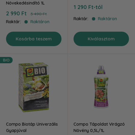
Növekedésindító 1L
Akciós
1 290 Ft-tól
ár
Akciós
2 990 Ft
Ár
3 490 Ft
ár
Raktár:
Raktáron
Raktár:
Raktáron
Kosárba teszem
Kiválasztom
BIO
Compo Biotáp Univerzális
Compo Tápoldat Virágzó
Gyapjúval
Növény 0,5L/1L