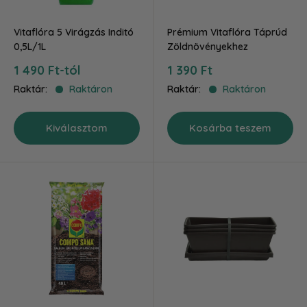
Vitaflóra 5 Virágzás Inditó
Prémium Vitaflóra Táprúd
0,5L/1L
Zöldnövényekhez
Akciós
Akciós
1 490 Ft-tól
1 390 Ft
ár
ár
Raktár:
Raktáron
Raktár:
Raktáron
Kiválasztom
Kosárba teszem