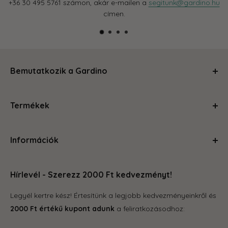
+36 30 495 5761 számon, akár e-mailen a
segitunk@gardino.hu
címen.
Bemutatkozik a Gardino
Kertészkedj velünk és levesszük a válladról a terhet!
Termékek
Segítünk, hogy a szobád, balkonod, kerted olyan legyen,
amire büszke vagy és ahol jól érzed magad. Magas
Ápolás és gondozás
minőségű termékeinkkel és szakértői tanácsainkkal
Információk
Kerti kiegészítők
megteszünk mindent, hogy a kertészkedés egyszerű és
Növénytartók
örömteli legyen számodra. Böngéssz kedvedre az oldalon,
Rólunk
Otthon és konyha
hogy megleld amire vágysz.
Hírlevél - Szerezz 2000 Ft kedvezményt!
Kapcsolat
Tároló eszközök
GYIK
Legyél kertre kész! Értesítünk a legjobb kedvezményeinkről és
Grill
Gardino Hűségprogram
2000 Ft értékű kupont adunk
a feliratkozásodhoz:
Balkonkertészet
Szállítás