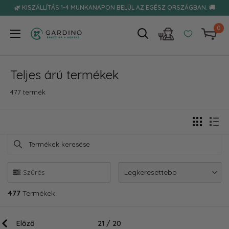
Tovább
🌿 KISZÁLLÍTÁS 1-4 MUNKANAPON BELÜL AZ EGÉSZ ORSZÁGBAN. 🚚
0
Gardino
Teljes árú termékek
477 termék
Termékek keresése
Use this input to search products in this collection.
Szűrés
Legkeresettebb
477
Termékek
Előző
21 / 20