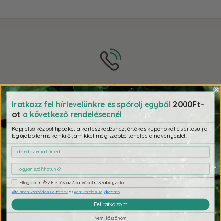
Telefonos támogatás
+36 30 495 5761
2000Ft-
Iratkozz fel hírlevelünkre és spórolj egyből
Hétfő - csütörtök: 10:00 - 16:00
ot
a következő rendelésednél
Péntek: 10:00 - 14:00
Kapj első kézből tippeket a kertészkedéshez, értékes kuponokat és értesülj a
legújabb termékeinkről, amikkel még szebbé teheted a növényeidet.
Elfogadom ÁSZF-et és az Adatvédelmi Szabályzatot
Bemutatkozik a Gardino
Általános Szerződési Feltételek
és
Adatkezelési Tájékoztató
Feliratkozom
Kertészkedj velünk és levesszük a válladról a terhet!
Nem, köszönöm