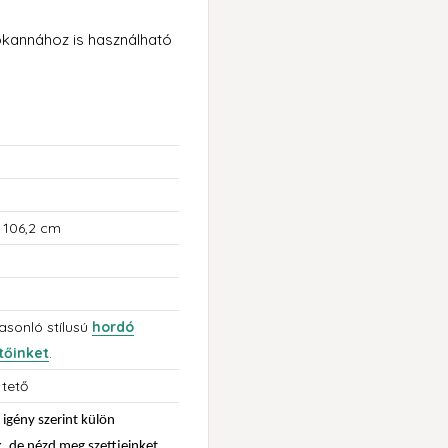
ókannához is használható
x 106,2 cm
hasonló stílusú
hordó
tőinket
.
 tető
igény szerint külön
, de nézd meg szettjeinket