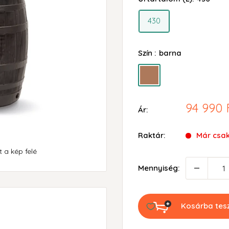
430
Szín :
barna
barna
Akciós
94 990 
Ár:
ár
Raktár:
Már csa
 a kép felé
Mennyiség:
Kosárba te