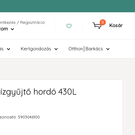
entkezés / Regisztráció
0
Kosár
ilom
ás
Kertgondozás
Otthon│Barkács
ízgyűjtő hordó 430L
zonosító:
5903046100