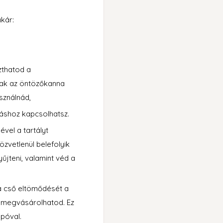
akár:
zthatod a
csak az öntözőkanna
asználnád,
máshoz kapcsolhatsz.
ével a tartályt
zvetlenül belefolyik
jteni, valamint véd a
a cső eltömődését a
is megvásárolhatod. Ez
opóval.