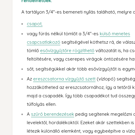
rendelhetőek:
A tartályon 3/4"-es bemeneti nyílás található, melyre 
csapot
,
vagy fúrás nélkül tömlőt a 3/4"-es
külső menetes
csapcsatlakozó
segítségével köthetsz rá, de válas
tömlő
esővízgyűjtőre rögzíthető
változatát is, ha 
feltöltésére, vagy cserepes virágok öntözésére h
sőt, segítségükkel akár több esővízgyűjtőt is egy
Az
ereszcsatorna vízgyűjtő szett
(vízlopó) segítség
hozzákötheted az ereszcsatornához, így a tetőről kö
majd a csapadék. Így több csapadékot tud összegyű
túlfolyás ellen.
A
szűrő berendezések
pedig segítenek megelőzni 
levelektől, hordalékoktól. Ezeket akár szettekben 
létezik különálló elemként, vagy egybeépítve a vízl