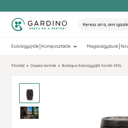
Tovább
Gardino
Esővízgyűjtők│Komposztálók
Magaságyások│Növ
Főoldal
Összes termék
Botaqua Esővízgyűjtő hordó 430L