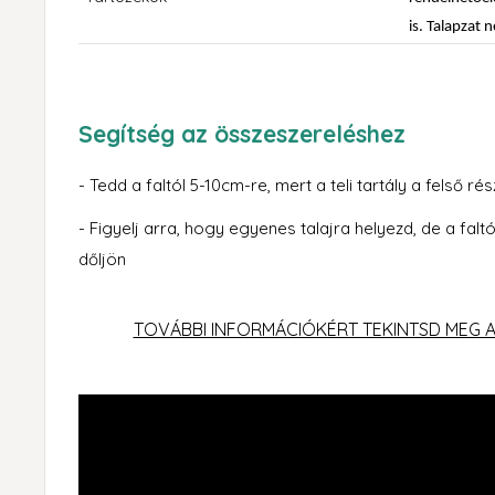
is. Talapzat 
Segítség az összeszereléshez
- Tedd a faltól 5-10cm-re, mert a teli tartály a felső 
- Figyelj arra, hogy egyenes talajra helyezd, de a fal
dőljön
TOVÁBBI INFORMÁCIÓKÉRT TEKINTSD MEG AZ