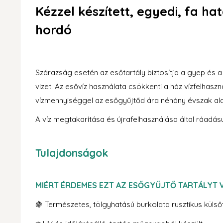
Kézzel készített, egyedi, fa ha
hordó
Szárazság esetén az esőtartály biztosítja a gyep és 
vizet. Az esővíz használata csökkenti a ház vízfelhaszn
vízmennyiséggel az esőgyűjtőd ára néhány évszak ala
A víz megtakarítása és újrafelhasználása által ráadás
Tulajdonságok
MIÉRT ÉRDEMES EZT AZ ESŐGYŰJTŐ TARTÁLYT
🍇 Természetes, tölgyhatású burkolata rusztikus küls