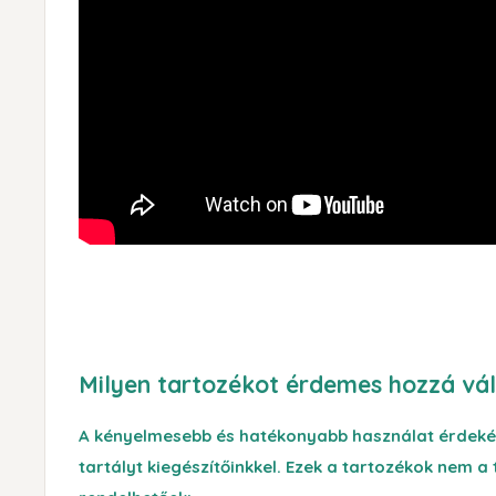
Milyen tartozékot érdemes hozzá vál
A kényelmesebb és hatékonyabb használat érdekéb
tartályt kiegészítőinkkel. Ezek a tartozékok nem a 