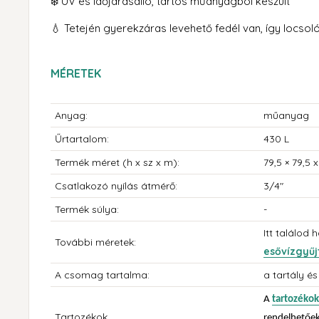
❄️ UV és időjárásálló, tartós műanyagból készült
💧
Tetej
én gyerekzáras levehető fedél van, így locsol
MÉRETEK
Anyag:
műanyag
Űrtartalom:
430 L
Termék méret
(h x sz x m):
79,5 × 79,5 
Csatlakozó nyílás átmérő:
3/4"
Termék súlya:
-
Itt találod 
További méretek:
esővízgyűj
A csomag tartalma:
a tartály és
A
tartozékok
Tartozékok
rendelhetőek