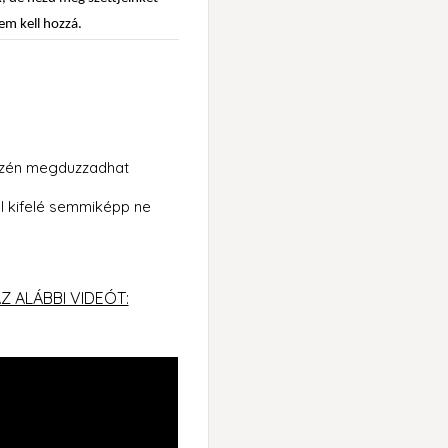
nem kell hozzá.
részén megduzzadhat
tól kifelé semmiképp ne
 ALÁBBI VIDEÓT: