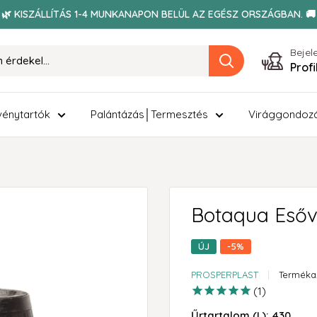
🌿 KISZÁLLÍTÁS 1-4 MUNKANAPON BELÜL AZ EGÉSZ ORSZÁGBAN. 🚚
Bejel
Prof
énytartók
Palántázás│Termesztés
Virággondoz
Botaqua Esőv
ÚJ
-5%
PROSPERPLAST
Terméka
1
Űrtartalom (L):
430