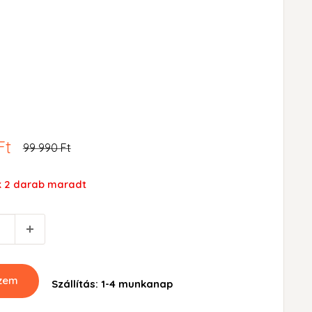
Ft
Ár
99 990 Ft
k 2 darab maradt
szem
Szállítás: 1-4 munkanap