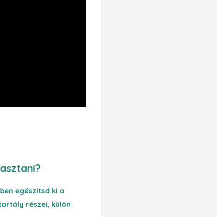
asztani?
en egészítsd ki a
tartály részei, külön