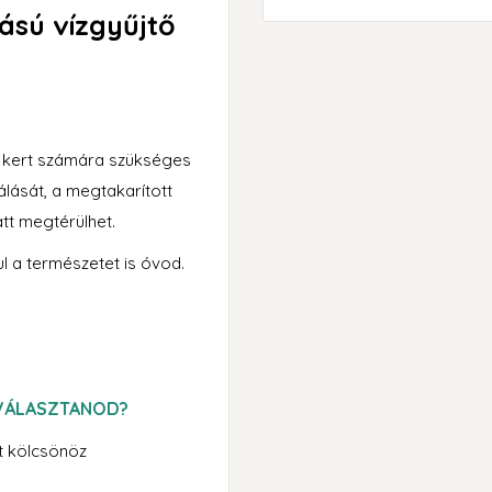
tású vízgyűjtő
a kert számára szükséges
álását, a megtakarított
tt megtérülhet.
ul a természetet is óvod.
 VÁLASZTANOD?
őt kölcsönöz