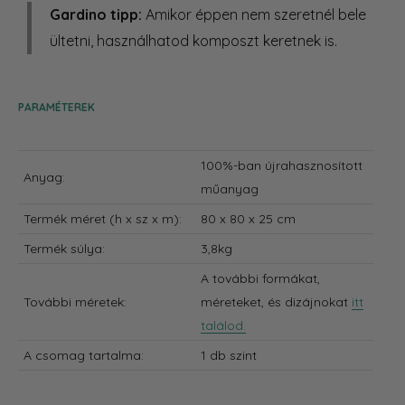
Gardino tipp:
Amikor éppen nem szeretnél bele
ültetni, használhatod komposzt keretnek is.
PARAMÉTEREK
100%-ban újrahasznosított
Anyag:
műanyag
Termék méret
(h x sz x m):
80 x 80 x 25 cm
Termék súlya:
3,8kg
A további formákat,
További méretek:
méreteket, és dizájnokat
itt
találod.
A csomag tartalma:
1 db szint