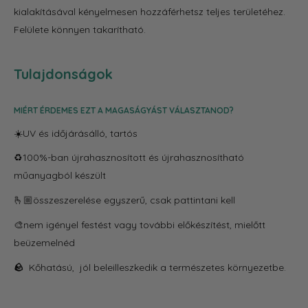
kialakításával kényelmesen hozzáférhetsz teljes területéhez.
Felülete könnyen takarítható.
Tulajdonságok
MIÉRT ÉRDEMES EZT A MAGASÁGYÁST VÁLASZTANOD?
☀️UV és időjárásálló, tartós
♻️100%-ban újrahasznosított és újrahasznosítható
műanyagból készült
🫰🏼összeszerelése egyszerű, csak pattintani kell
🎨nem igényel festést vagy további előkészítést, mielőtt
beüzemelnéd
🪨
Kőhatású, jól beleilleszkedik a természetes környezetbe.