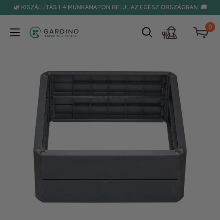
Tovább
🌿 KISZÁLLÍTÁS 1-4 MUNKANAPON BELÜL AZ EGÉSZ ORSZÁGBAN. 🚚
0
Gardino