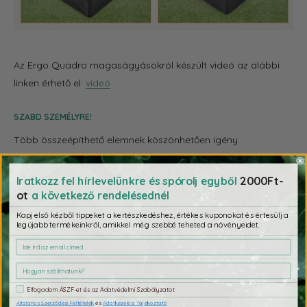
Az Ergo Quadro magaságyásokról készült videó az alábbi
linken érhető el:
videó
SZABD SZEMÉLYRE!
Több összeépíthető elemnek köszönhetően igény
szerint változtatható a magassága. Kombinálnád a
méreteket és a formákat? Nézd meg az Ergo magasított
2000Ft-
Iratkozz fel hírlevelünkre és spórolj egyből
ágyást
minden elérhető méretben.
ot
a következő rendelésednél
Kapj első kézből tippeket a kertészkedéshez, értékes kuponokat és értesülj a
legújabb termékeinkről, amikkel még szebbé teheted a növényeidet.
Elfogadom ÁSZF-et és az Adatvédelmi Szabályzatot
Általános Szerződési Feltételek
és
Adatkezelési Tájékoztató