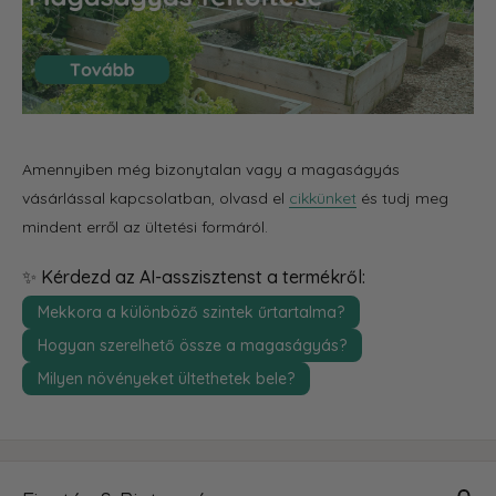
Amennyiben még bizonytalan vagy a magaságyás
vásárlással kapcsolatban, olvasd el
cikkünket
és tudj meg
mindent erről az ültetési formáról.
✨ Kérdezd az AI-asszisztenst a termékről:
Mekkora a különböző szintek űrtartalma?
Hogyan szerelhető össze a magaságyás?
Milyen növényeket ültethetek bele?