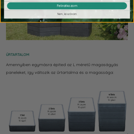
Feliratkozom
Nem, köszönöm
ŰRTARTALOM
Amennyiben egymásra építed az L méretű magaságyás
paneleket, így változik az űrtartalma és a magassága: