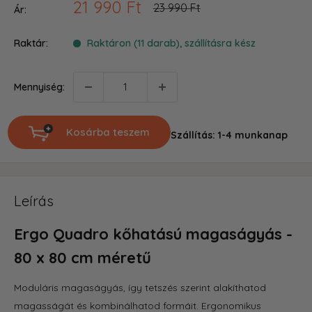
Akciós
21 990 Ft
Ár
23 990 Ft
Ár:
ár
Raktár:
Raktáron (11 darab), szállításra kész
Mennyiség:
Kosárba teszem
Szállítás: 1-4 munkanap
Leírás
Ergo Quadro
kőhatású
mag
aságyás -
80 x 80 cm méretű
Moduláris magaságyás, így tetszés szerint alakíthatod
magasságát és kombinálhatod formáit. Ergonomikus