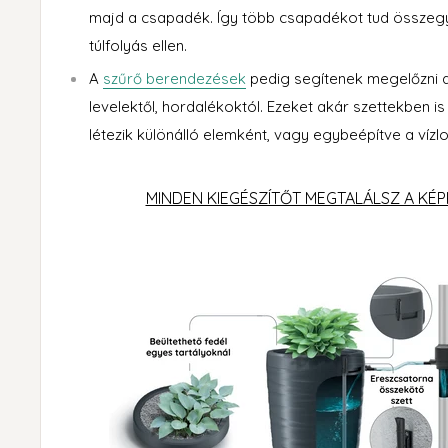
majd a csapadék. Így több csapadékot tud összegyű
túlfolyás ellen.
A
szűrő berendezések
pedig segítenek megelőzni 
levelektől, hordalékoktól. Ezeket akár szettekben 
létezik különálló elemként, vagy egybeépítve a vízl
MINDEN KIEGÉSZÍTŐT MEGTALÁLSZ A KÉP