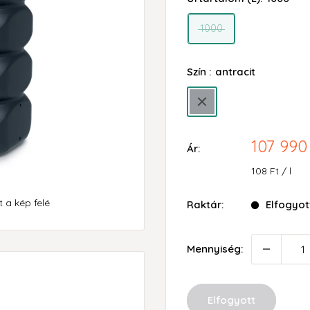
1000
Szín :
antracit
antracit
Akciós
107 990
Ár:
ár
108 Ft
/
l
 a kép felé
Raktár:
Elfogyot
Mennyiség:
Elfogyott