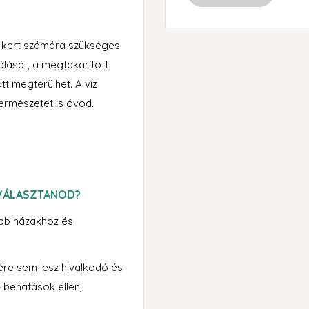
a kert számára szükséges
álását, a megtakarított
t megtérülhet. A víz
természetet is óvod.
 VÁLASZTANOD?
obb házakhoz és
nére sem lesz hivalkodó és
ő behatások ellen,