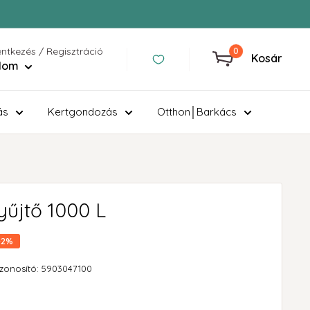
entkezés / Regisztráció
0
Kosár
ilom
ás
Kertgondozás
Otthon│Barkács
yűjtő 1000 L
-2%
zonosító:
5903047100