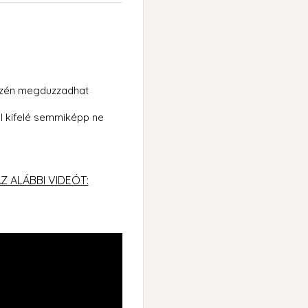
részén megduzzadhat
tól kifelé semmiképp ne
 ALÁBBI VIDEÓT: