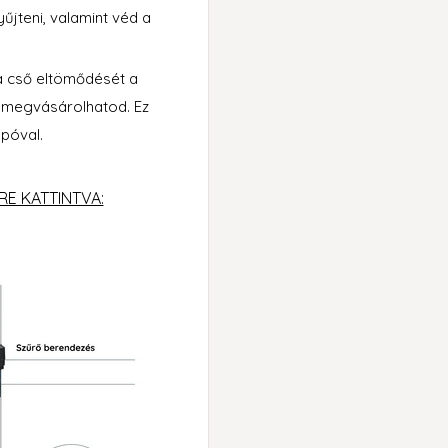
jteni, valamint véd a
a cső eltömődését a
is megvásárolhatod. Ez
opóval.
RE KATTINTVA: