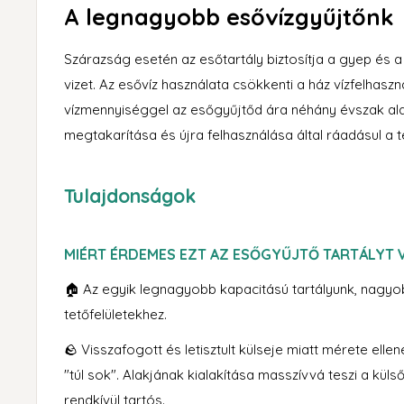
A legnagyobb esővízgyűjtőnk
Szárazság esetén az esőtartály biztosítja a gyep és 
vizet. Az esővíz használata csökkenti a ház vízfelhaszn
vízmennyiséggel az esőgyűjtőd ára néhány évszak alat
megtakarítása és újra felhasználása által ráadásul a 
Tulajdonságok
MIÉRT ÉRDEMES EZT AZ ESŐGYŰJTŐ TARTÁLYT
🏠 Az egyik legnagyobb kapacitású tartályunk, nagy
tetőfelületekhez.
🪨 Visszafogott és letisztult külseje miatt mérete elle
"túl sok". Alakjának kialakítása masszívvá teszi a küls
rendkívül tartós.