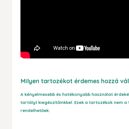
Milyen tartozékot érdemes hozzá vál
A kényelmesebb és hatékonyabb használat érdekéb
tartályt kiegészítőinkkel. Ezek a tartozékok nem a 
rendelhetőek: