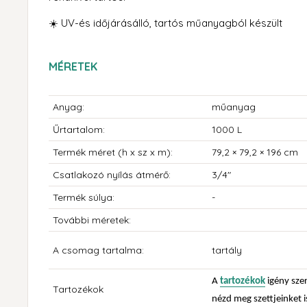
☀️ UV-és időjárásálló, tartós műanyagból készült
MÉRETEK
Anyag:
műanyag
Űrtartalom:
1000 L
Termék méret
(h x sz x m):
79,2 × 79,2 × 196 cm
Csatlakozó nyílás átmérő:
3/4"
Termék súlya:
-
További méretek:
A csomag tartalma:
tartály
A
tartozékok
igény sze
Tartozékok
nézd meg szettjeinket i