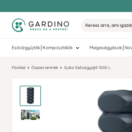
Tovább
Gardino
Esővízgyűjtők│Komposztálók
Magaságyások│Növ
Főoldal
Összes termék
Gubo Esővízgyűjtő 1000 L