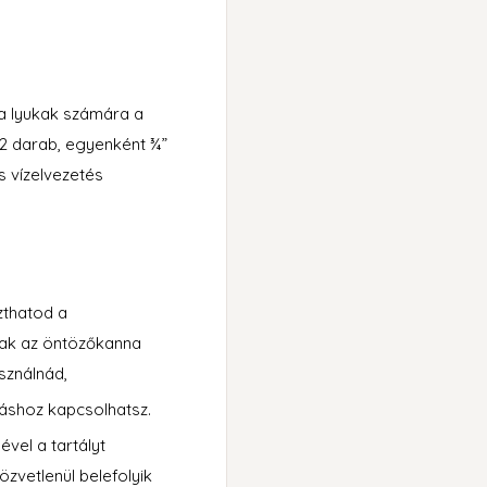
y a lyukak számára a
 2 darab, egyenként ¾”
s vízelvezetés
zthatod a
csak az öntözőkanna
asználnád,
máshoz kapcsolhatsz.
ével a tartályt
zvetlenül belefolyik