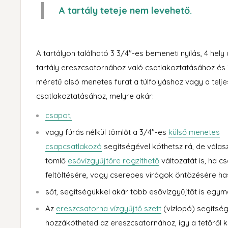
A tartály teteje nem levehető.
A tartályon található 3 3/4"-es bemeneti nyílás, 4 hel
tartály ereszcsatornához való csatlakoztatásához és
méretű alsó menetes furat a túlfolyáshoz vagy a telje
csatlakoztatásához, melyre akár:
csapot
,
vagy fúrás nélkül tömlőt a 3/4"-es
külső menetes
csapcsatlakozó
segítségével köthetsz rá, de válas
tömlő
esővízgyűjtőre rögzíthető
változatát is, ha 
feltöltésére, vagy cserepes virágok öntözésére h
sőt, segítségükkel akár több esővízgyűjtőt is egy
Az
ereszcsatorna vízgyűjtő szett
(vízlopó) segítség
hozzákötheted az ereszcsatornához, így a tetőről kö