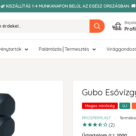
🌿 KISZÁLLÍTÁS 1-4 MUNKANAPON BELÜL AZ EGÉSZ ORSZÁGBAN. 🚚
Bejel
Prof
énytartók
Palántázás│Termesztés
Virággondoz
Gubo Esővízg
Magas minőség
ÚJ
PROSPERPLAST
Terméka
2
Űrtartalom (L):
1000