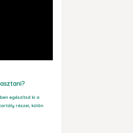
asztani?
en egészítsd ki a
tartály részei, külön