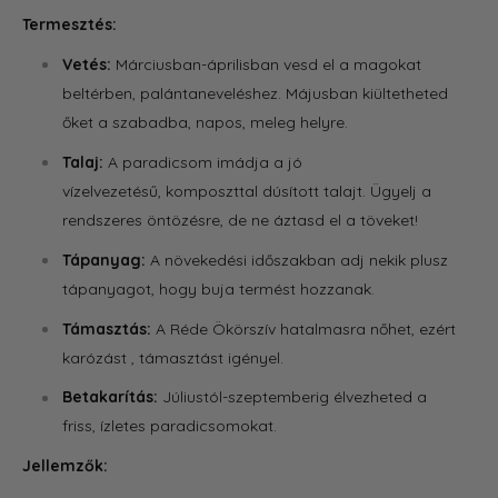
Termesztés:
Vetés:
Márciusban-áprilisban vesd el a magokat
beltérben,
palántaneveléshez.
Májusban kiültetheted
őket a szabadba,
napos,
meleg helyre.
Talaj:
A paradicsom imádja a jó
vízelvezetésű,
komposzttal dúsított talajt.
Ügyelj a
rendszeres öntözésre,
de ne áztasd el a töveket!
Tápanyag:
A növekedési időszakban adj nekik plusz
tápanyagot,
hogy buja termést hozzanak.
Támasztás:
A Réde Ökörszív hatalmasra nőhet,
ezért
karózást , támasztást igényel.
Betakarítás:
Júliustól-szeptemberig élvezheted a
friss,
ízletes paradicsomokat.
Jellemzők: