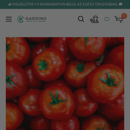
Tovább
🌿 KISZÁLLÍTÁS 1-4 MUNKANAPON BELÜL AZ EGÉSZ ORSZÁGBAN. 🚚
0
Gardino