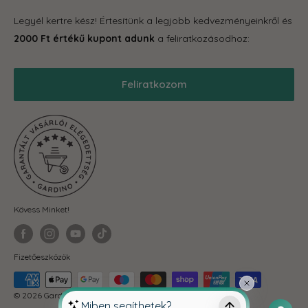
Tároló eszközök
GYIK
Legyél kertre kész! Értesítünk a legjobb kedvezményeinkről és
Grill
Gardino Hűségprogram
2000 Ft értékű kupont adunk
a feliratkozásodhoz:
Balkonkertészet
Szállítás
Téli termékek
Reklamáció, garancia
Feliratkozom
Akciós termékek
Blog
Önkormányzatoknak
ÁSZF
Fit-out cégeknek
Adatkezelési Tájékoztató
Visszaküldés és elállás
Kövess Minket!
Fizetőeszközök
© 2026 Gardino