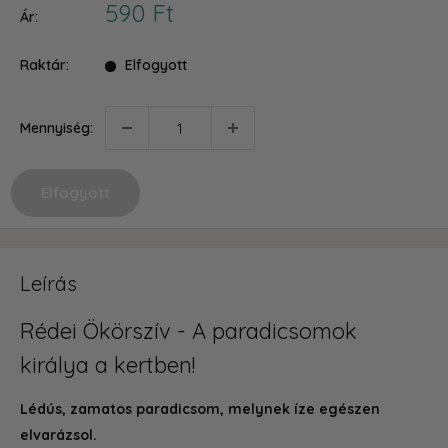
Akciós
590 Ft
Ár:
ár
Raktár:
Elfogyott
Mennyiség:
Elfogyott
Leírás
Rédei Ökörszív - A paradicsomok
királya a kertben!
Lédús, zamatos paradicsom, melynek íze egészen
elvarázsol.