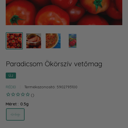
Paradicsom Ökörszív vetőmag
ÚJ
RÉDEI
Termékazonosító:
5902793100
Méret :
0.5g
0.5g