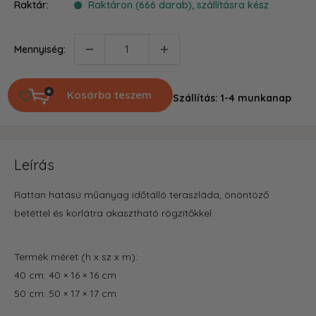
Raktár:
Raktáron (666 darab), szállításra kész
Mennyiség:
Kosárba teszem
Szállítás: 1-4 munkanap
Leírás
Rattan hatású műanyag időtálló teraszláda, önöntöző
betéttel és korlátra akasztható rögzítőkkel.
Termék méret (h x sz x m):
40 cm: 40 × 16 × 16 cm
50 cm: 50 × 17 × 17 cm