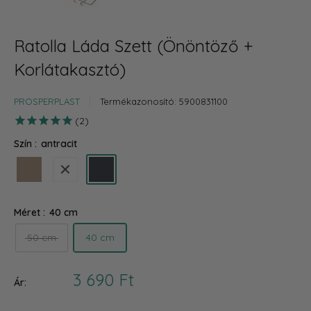
Ratolla Láda Szett (Önöntöző +
Korlátakasztó)
PROSPERPLAST
Termékazonosító:
5900831100
2
Szín :
antracit
mokka
fehér
antracit
Méret :
40 cm
50 cm
40 cm
Akciós
3 690 Ft
Ár:
ár