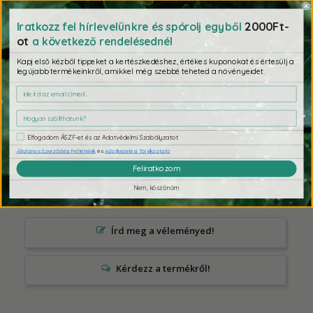
Ezeket se hagyd ki
2000Ft-
Iratkozz fel hírlevelünkre és spórolj egyből
ot
a következő rendelésednél
Kapj első kézből tippeket a kertészkedéshez, értékes kuponokat és értesülj a
legújabb termékeinkről, amikkel még szebbé teheted a növényeidet.
5,0
2 értékelés alapján
2
Elfogadom ÁSZF-et és az Adatvédelmi Szabályzatot
0
Általános Szerződési Feltételek
és
Adatkezelési Tájékoztató
0
Feliratkozom
0
Nem, köszönöm
0
Írd meg a véleményed!