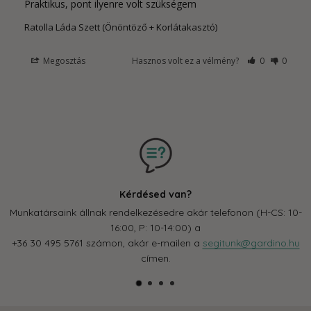
Praktikus, pont ilyenre volt szükségem
Ratolla Láda Szett (Önöntöző + Korlátakasztó)
Megosztás
Hasznos volt ez a vélmény?
0
0
Kérdésed van?
Munkatársaink állnak rendelkezésedre akár telefonon (H-CS: 10-
16:00, P: 10-14:00) a
+36 30 495 5761 számon, akár e-mailen a
segitunk@gardino.hu
címen.