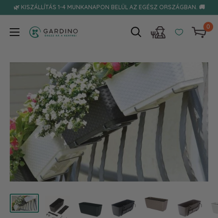
Tovább
🌿 KISZÁLLÍTÁS 1-4 MUNKANAPON BELÜL AZ EGÉSZ ORSZÁGBAN. 🚚
0
Gardino