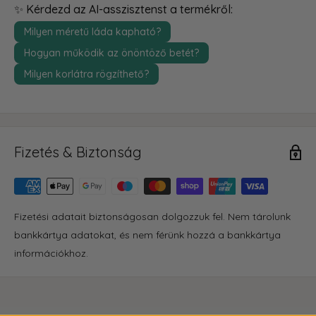
✨ Kérdezd az AI-asszisztenst a termékről:
Milyen méretű láda kapható?
Hogyan működik az önöntöző betét?
Milyen korlátra rögzíthető?
Fizetés & Biztonság
Fizetési adatait biztonságosan dolgozzuk fel. Nem tárolunk
bankkártya adatokat, és nem férünk hozzá a bankkártya
információkhoz.