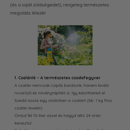
(és a saját zöldségeidet), rengeteg természetes
megoldás létezik!
1. Csalánlé – A természetes csodafegyver
A csalán nemcsak csípős barátunk, hanem kiváló
rovarűző és növénytápláló is. Így készítheted el:
Szedd össze egy vödörben a csalánt (kb. 1 kg friss
csalán levelet).
Öntsd fel 10 liter vízzel és hagyd állni 24 órán
keresztül.