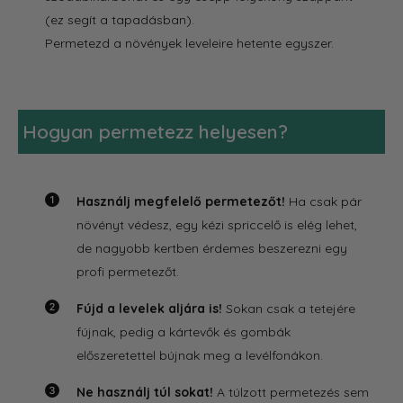
(ez segít a tapadásban).
Permetezd a növények leveleire hetente egyszer.
Hogyan permetezz helyesen?
Használj megfelelő permetezőt!
Ha csak pár
növényt védesz, egy kézi spriccelő is elég lehet,
de nagyobb kertben érdemes beszerezni egy
profi permetezőt.
Fújd a levelek aljára is!
Sokan csak a tetejére
fújnak, pedig a kártevők és gombák
előszeretettel bújnak meg a levélfonákon.
Ne használj túl sokat!
A túlzott permetezés sem