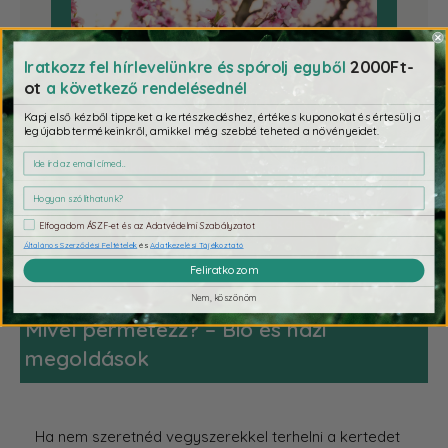
2000Ft-
Iratkozz fel hírlevelünkre és spórolj egyből
ot
a következő rendelésednél
Kapj első kézből tippeket a kertészkedéshez, értékes kuponokat és értesülj a
legújabb termékeinkről, amikkel még szebbé teheted a növényeidet.
Alma, körte, cseresznye, barack – mind
érzékenyek a gombás és bakteriális
betegségekre, valamint a kártevőkre.
Elfogadom ÁSZF-et és az Adatvédelmi Szabályzatot
Általános Szerződési Feltételek
és
Adatkezelési Tájékoztató
Feliratkozom
Nem, köszönöm
Mivel permetezz? – Bio és házi
megoldások
Ha nem szeretnéd vegyszerekkel terhelni a kertedet