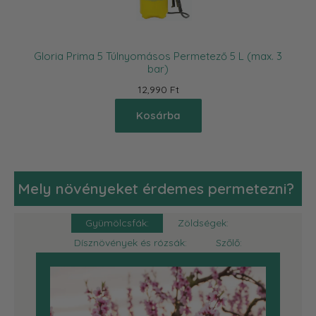
Gloria Prima 5 Túlnyomásos Permetező 5 L (max. 3
bar)
12,990 Ft
Kosárba
Mely növényeket érdemes permetezni?
Gyümölcsfák:
Zöldségek:
Dísznövények és rózsák:
Szőlő: