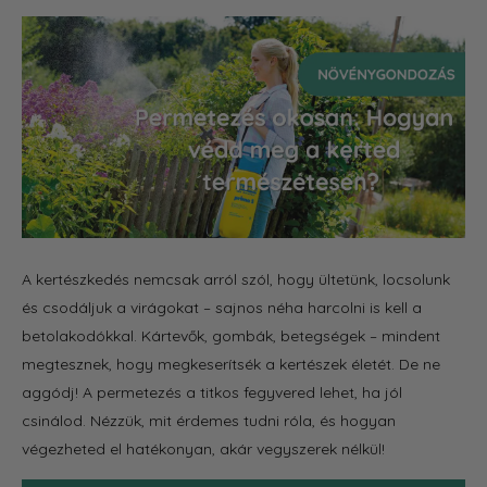
A kertészkedés nemcsak arról szól, hogy ültetünk, locsolunk
és csodáljuk a virágokat – sajnos néha harcolni is kell a
betolakodókkal. Kártevők, gombák, betegségek – mindent
megtesznek, hogy megkeserítsék a kertészek életét. De ne
aggódj! A permetezés a titkos fegyvered lehet, ha jól
csinálod. Nézzük, mit érdemes tudni róla, és hogyan
végezheted el hatékonyan, akár vegyszerek nélkül!