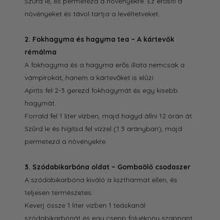
Szűrd le, és permetezd a növényekre. Ez erősíti a
növényeket és távol tartja a levéltetveket.
2. Fokhagyma és hagyma tea – A kártevők
rémálma
A fokhagyma és a hagyma erős illata nemcsak a
vámpírokat, hanem a kártevőket is elűzi:
Apríts fel 2-3 gerezd fokhagymát és egy kisebb
hagymát.
Forrald fel 1 liter vízben, majd hagyd állni 12 órán át.
Szűrd le és hígítsd fel vízzel (1:3 arányban), majd
permetezd a növényekre.
3. Szódabikarbóna oldat – Gombaölő csodaszer
A szódabikarbóna kiváló a lisztharmat ellen, és
teljesen természetes:
Keverj össze 1 liter vízben 1 teáskanál
szódabikarbónát és egy csepp folyékony szappant