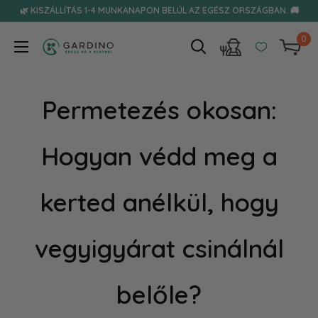
Tovább
🌿 KISZÁLLÍTÁS 1-4 MUNKANAPON BELÜL AZ EGÉSZ ORSZÁGBAN. 🚚
0
Gardino
Permetezés okosan:
Hogyan védd meg a
kerted anélkül, hogy
vegyigyárat csinálnál
belőle?