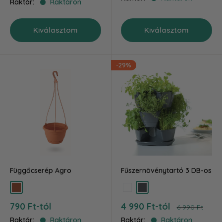
Raktár:
Raktáron
Kiválasztom
Kiválasztom
-29%
Függőcserép Agro
Fűszernövénytartó 3 DB-os
terra
fehér
grafit
Akciós
Akciós
790 Ft-tól
4 990 Ft-tól
Ár
6 990 Ft
ár
ár
Raktár:
Raktáron
Raktár:
Raktáron