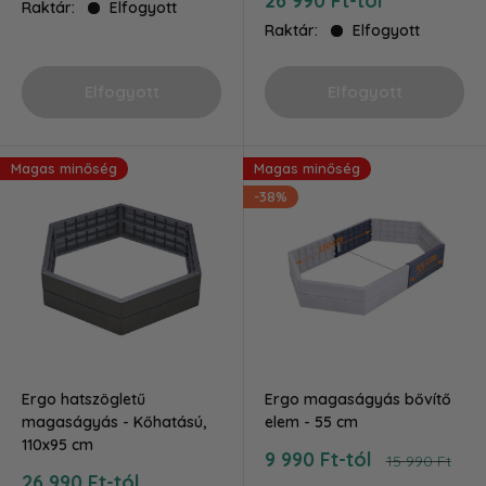
26 990 Ft-tól
Raktár:
Elfogyott
ár
Raktár:
Elfogyott
Elfogyott
Elfogyott
Magas minőség
Magas minőség
-38%
Ergo hatszögletű
Ergo magaságyás bővítő
magaságyás - Kőhatású,
elem - 55 cm
110x95 cm
Akciós
9 990 Ft-tól
Ár
15 990 Ft
ár
Akciós
26 990 Ft-tól