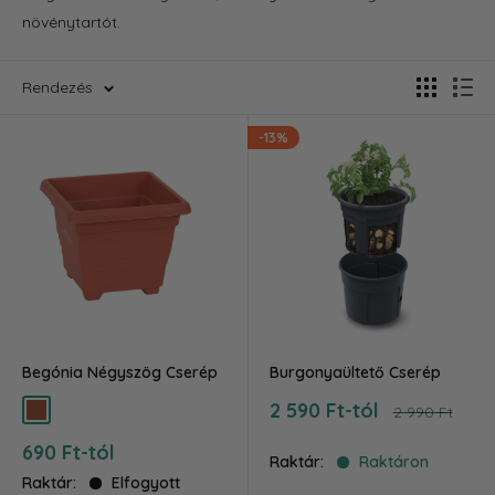
növénytartót.
Rendezés
-13%
Begónia Négyszög Cserép
Burgonyaültető Cserép
Akciós
2 590 Ft-tól
Ár
2 990 Ft
terra
ár
Akciós
690 Ft-tól
Raktár:
Raktáron
ár
Raktár:
Elfogyott