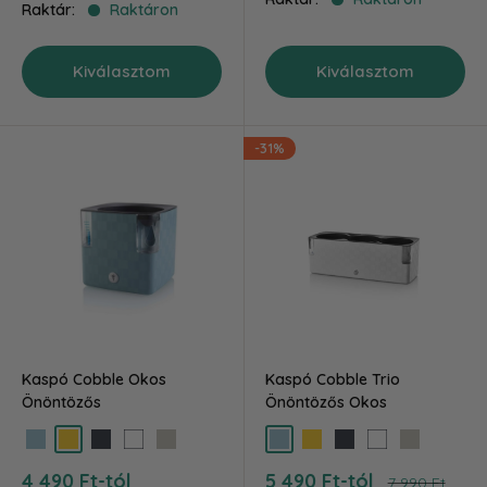
Raktár:
Raktáron
Kiválasztom
Kiválasztom
-31%
Kaspó Cobble Okos
Kaspó Cobble Trio
Önöntözős
Önöntözős Okos
acélkék
sárga
antracit
jégfehér
szürke
acélkék
sárga
antracit
jégfehér
szürke
Akciós
Akciós
4 490 Ft-tól
5 490 Ft-tól
Ár
7 990 Ft