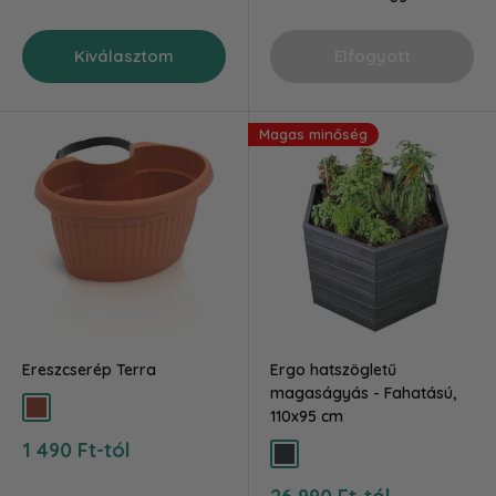
Kiválasztom
Elfogyott
Magas minőség
Ereszcserép Terra
Ergo hatszögletű
magaságyás - Fahatású,
terra
110x95 cm
Akciós
1 490 Ft-tól
Antracit
ár
Akciós