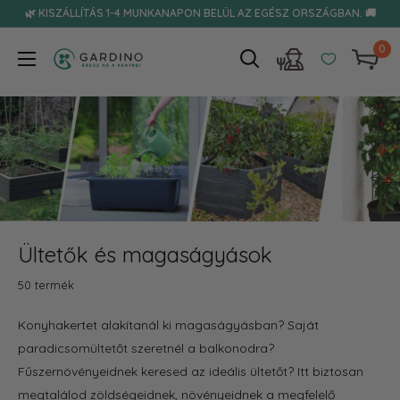
Tovább
🌿 KISZÁLLÍTÁS 1-4 MUNKANAPON BELÜL AZ EGÉSZ ORSZÁGBAN. 🚚
0
Gardino
Ültetők és magaságyások
50 termék
Konyhakertet alakítanál ki magaságyásban? Saját
paradicsomültetőt szeretnél a balkonodra?
Fűszernövényeidnek keresed az ideális ültetőt? Itt biztosan
megtalálod zöldségeidnek, növényeidnek a megfelelő