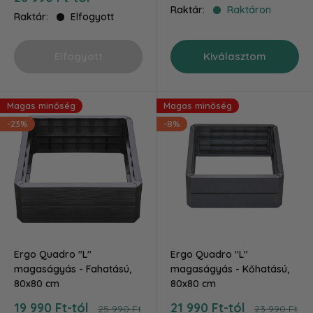
ár
Raktár:
Raktáron
Raktár:
Elfogyott
Elfogyott
Kiválasztom
Magas minőség
Magas minőség
-23%
-8%
Ergo Quadro "L"
Ergo Quadro "L"
magaságyás - Fahatású,
magaságyás - Kőhatású,
80x80 cm
80x80 cm
Akciós
Akciós
19 990 Ft-tól
21 990 Ft-tól
Ár
Ár
25 990 Ft
23 990 Ft