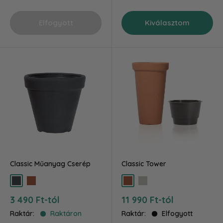
Elfogyott
Kiválasztom
Classic Műanyag Cserép
Classic Tower
antracit
terra
terra
szürke
Akciós
Akciós
3 490 Ft-tól
11 990 Ft-tól
ár
ár
Raktár:
Raktáron
Raktár:
Elfogyott