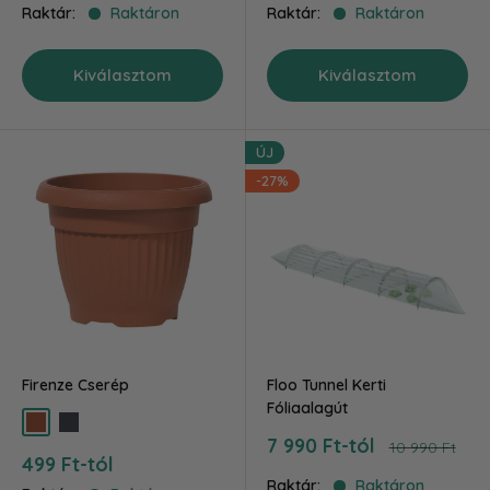
ár
ár
Raktár:
Raktáron
Raktár:
Raktáron
Kiválasztom
Kiválasztom
ÚJ
-27%
Firenze Cserép
Floo Tunnel Kerti
Fóliaalagút
terra
antracit
Akciós
7 990 Ft-tól
Ár
10 990 Ft
Akciós
499 Ft-tól
ár
ár
Raktár:
Raktáron