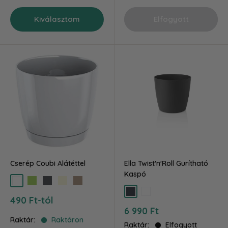
Kiválasztom
Elfogyott
Cserép Coubi Alátéttel
Ella Twist'n'Roll Gurítható
Kaspó
fehér
zöld
grafit
krém
mokka
olajzöld
Antracit
Fehér
Akciós
490 Ft-tól
ár
Akciós
6 990 Ft
ár
Raktár:
Raktáron
Raktár:
Elfogyott