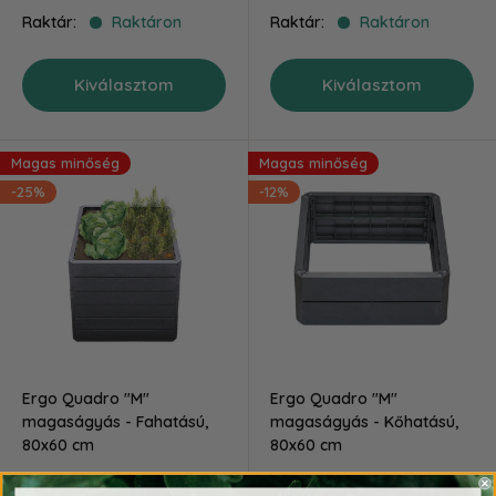
ár
ár
Raktár:
Raktáron
Raktár:
Raktáron
Kiválasztom
Kiválasztom
Magas minőség
Magas minőség
-25%
-12%
Ergo Quadro "M"
Ergo Quadro "M"
magaságyás - Fahatású,
magaságyás - Kőhatású,
80x60 cm
80x60 cm
Akciós
Akciós
17 990 Ft-tól
21 990 Ft-tól
Ár
Ár
23 990 Ft
24 990 Ft