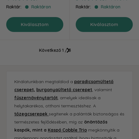
ár
ár
Raktár:
Raktáron
Raktár:
Raktáron
Kiválasztom
Kiválasztom
Következő
1 / 3
Kínálatunkban megtalálod a
paradicsomültető
cserepet,
burgonyaültető cserepet
, valamint
fűszernövénytartót
, amelyek ideálisak a
helytakarékos, otthoni termesztéshez. A
tőzegcserepek
segítenek a palánták biztonságos és
természetes fejlődésében, míg az
önöntözős
kaspók, mint a
Kaspó Cobble Trio
megkönnyítik a
mindennapi gondozást azáltal, hogy biztosítják a