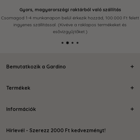
Gyors, magyarországi raktárból való szállítás
Csomagod 1-4 munkanapon belül érkezik hozzád, 100.000 Ft felett
ingyenes szállítással. (Kivéve a raklapos termékeket és
esővízgyűjtőket.)
Bemutatkozik a Gardino
Kertészkedj velünk és levesszük a válladról a terhet!
Termékek
Segítünk, hogy a szobád, balkonod, kerted olyan legyen,
amire büszke vagy és ahol jól érzed magad. Magas
Ápolás és gondozás
minőségű termékeinkkel és szakértői tanácsainkkal
Információk
Kerti kiegészítők
megteszünk mindent, hogy a kertészkedés egyszerű és
Növénytartók
örömteli legyen számodra. Böngéssz kedvedre az oldalon,
Rólunk
Otthon és konyha
hogy megleld amire vágysz.
Hírlevél - Szerezz 2000 Ft kedvezményt!
Kapcsolat
Tároló eszközök
GYIK