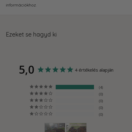
információkhoz.
Ezeket se hagyd ki
5,0
4 értékelés alapján
4
0
0
0
0