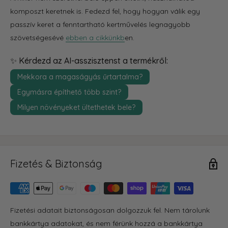
komposzt keretnek is. Fedezd fel, hogy hogyan válik egy
passzív keret a fenntartható kertművelés legnagyobb
szövetségesévé
ebben a cikkünkb
en.
✨ Kérdezd az AI-asszisztenst a termékről:
Mekkora a magaságyás űrtartalma?
Egymásra építhető több szint?
Milyen növényeket ültethetek bele?
Fizetés & Biztonság
Fizetési adatait biztonságosan dolgozzuk fel. Nem tárolunk
bankkártya adatokat, és nem férünk hozzá a bankkártya