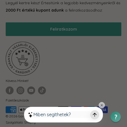
Legyél kertre kész! Értesítünk a legjobb kedvezményeinkről és
Grill
Gardino Hűségprogram
2000 Ft értékű kupont adunk
a feliratkozásodhoz:
Balkonkertészet
Szállítás
Téli termékek
Reklamáció, garancia
Feliratkozom
Akciós termékek
Blog
Önkormányzatoknak
ÁSZF
Fit-out cégeknek
Adatkezelési Tájékoztató
Visszaküldés és elállás
Kövess Minket!
Fizetőeszközök
© 2026 Gardino
Szolgáltató: Shopify