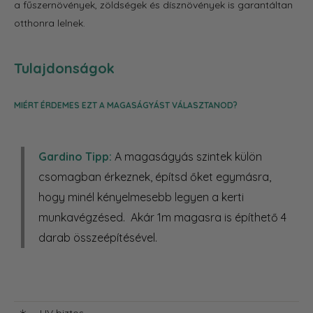
a
fűszernövények, zöldségek és dísznövények is garantáltan
otthonra lelnek.
Tulajdonságok
MIÉRT ÉRDEMES EZT A MAGASÁGYÁST VÁLASZTANOD?
Gardino Tipp:
A magaságyás szintek külön
csomagban érkeznek, építsd őket egymásra,
hogy minél kényelmesebb legyen a kerti
munkavégzésed. Akár 1m magasra is építhető 4
darab összeépítésével.