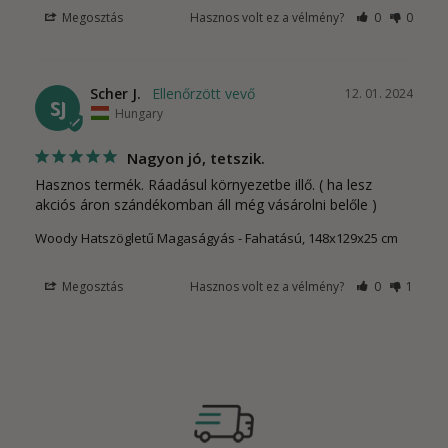
Megosztás
Hasznos volt ez a vélmény?
0
0
Scher J.
12. 01. 2024
SJ
Hungary
Nagyon jó, tetszik.
Hasznos termék. Ráadásul környezetbe illő. ( ha lesz 
akciós áron szándékomban áll még vásárolni belőle )
Woody Hatszögletű Magaságyás - Fahatású, 148x129x25 cm
Megosztás
Hasznos volt ez a vélmény?
0
1