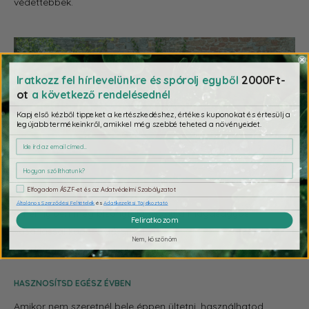
védettebbek.
2000Ft-
Iratkozz fel hírlevelünkre és spórolj egyből
ot
a következő rendelésednél
Kapj első kézből tippeket a kertészkedéshez, értékes kuponokat és értesülj a
legújabb termékeinkről, amikkel még szebbé teheted a növényeidet.
Elfogadom ÁSZF-et és az Adatvédelmi Szabályzatot
Általános Szerződési Feltételek
és
Adatkezelési Tájékoztató
Amennyiben még bizonytalan vagy a magaságyás
Feliratkozom
vásárlással kapcsolatban, olvasd el
cikkünket
és tudj meg
Nem, köszönöm
mindent erről az ültetési formáról.
HASZNOSÍTSD EGÉSZ ÉVBEN
Amikor nem szeretnél bele éppen ültetni, használhatod