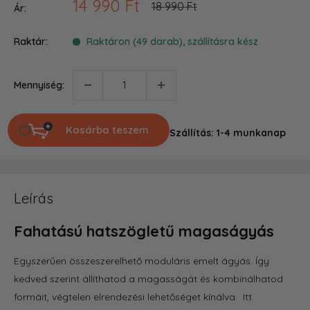
Akciós
14 990 Ft
Ár
18 990 Ft
Ár:
ár
Raktár:
Raktáron (49 darab), szállításra kész
Mennyiség:
Kosárba teszem
Szállítás: 1-4 munkanap
Leírás
Fahatású hatszögletű magaságyás
Egyszerűen összeszerelhető moduláris emelt ágyás.
Így
kedved szerint állíthatod a magasságát és kombinálhatod
formáit, végtelen elrendezési lehetőséget kínálva. Itt