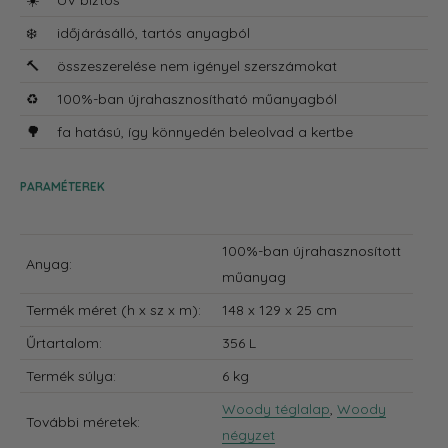
☀️
UV biztos
❄️
időjárásálló, tartós anyagból
🔨
összeszerelése nem igényel szerszámokat
♻️
100%-ban újrahasznosítható műanyagból
🌳
fa hatású, így könnyedén beleolvad a kertbe
PARAMÉTEREK
100%-ban újrahasznosított
Anyag:
műanyag
Termék méret
(h x sz x m):
148 x 129 x 25 cm
Űrtartalom:
356 L
Termék súlya:
6 kg
Woody téglalap
,
Woody
További méretek:
négyzet