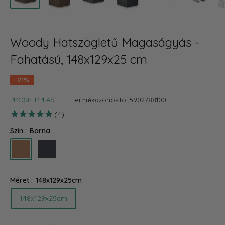
Woody Hatszögletű Magaságyás -
Fahatású, 148x129x25 cm
-21%
PROSPERPLAST
Termékazonosító:
5902788100
4
Szín :
Barna
Barna
Antracit
Méret :
148x129x25cm
148x129x25cm