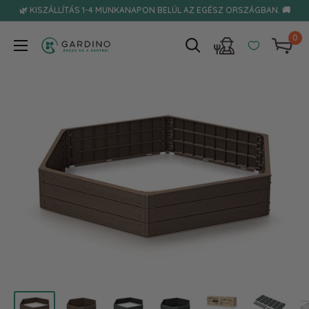
Tovább
🌿 KISZÁLLÍTÁS 1-4 MUNKANAPON BELÜL AZ EGÉSZ ORSZÁGBAN. 🚚
0
Gardino