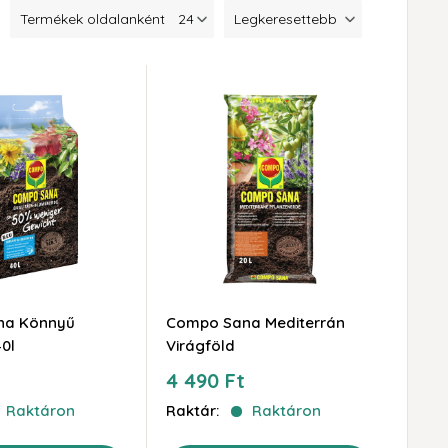
Termékek oldalanként
Legkeresettebb
na Könnyű
Compo Sana Mediterrán
40l
Virágföld
Akciós
4 490 Ft
ár
Raktáron
Raktár:
Raktáron