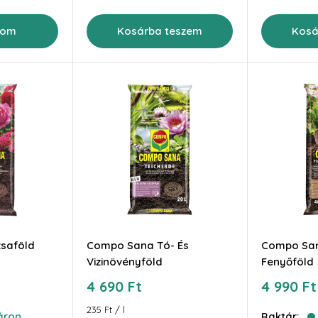
tom
Kosárba teszem
Kosá
saföld
Compo Sana Tó- És
Compo San
Vizinövényföld
Fenyőföld
Akciós
Akciós
4 690 Ft
4 990 Ft
ár
ár
235 Ft
/
l
áron
Raktár: