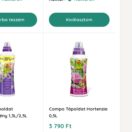
rba teszem
Kiválasztom
oldat
Compo Tápoldat Hortenzia
ny 1,3L/2,5L
0,5L
Akciós
3 790 Ft
ár