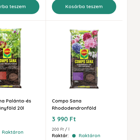
rba teszem
Kosárba teszem
a Palánta-és
Compo Sana
nyföld 20l
Rhododendronföld
Akciós
3 990 Ft
ár
200 Ft
/
l
Raktáron
Raktár:
Raktáron