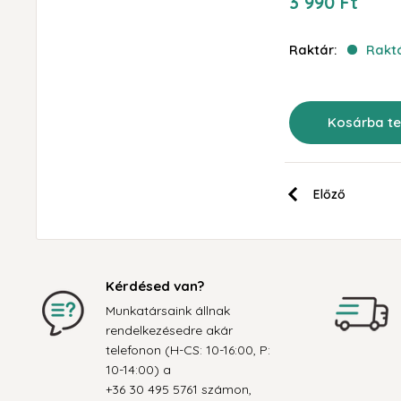
Akciós
3 990 Ft
ár
Raktár:
Rakt
Kosárba t
Előző
Kérdésed van?
Munkatársaink állnak
rendelkezésedre akár
telefonon (H-CS: 10-16:00, P:
10-14:00) a
+36 30 495 5761 számon,