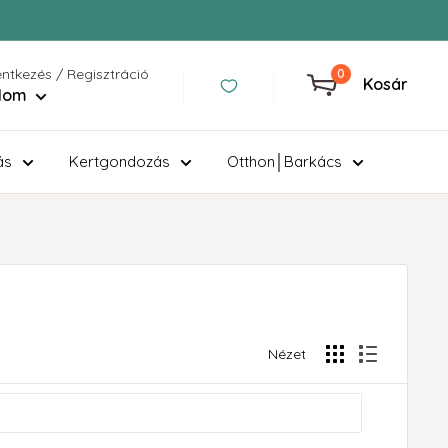
entkezés / Regisztráció
0
Kosár
ilom
ás
Kertgondozás
Otthon│Barkács
Nézet