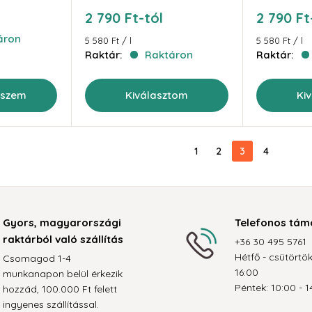
Akciós
Akciós
2 790 Ft-tól
2 790 Ft
ár
ár
áron
5 580 Ft
/
l
5 580 Ft
/
l
Raktár:
Raktáron
Raktár:
eszem
Kiválasztom
Ki
1
2
3
4
Gyors, magyarországi
Telefonos tám
raktárból való szállítás
+36 30 495 5761
Hétfő - csütörtök
Csomagod 1-4
16:00
munkanapon belül érkezik
Péntek: 10:00 - 1
hozzád, 100.000 Ft felett
ingyenes szállítással.