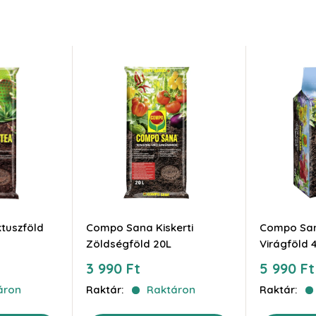
tuszföld
Compo Sana Kiskerti
Compo Sa
Zöldségföld 20L
Virágföld 
Akciós
Akciós
3 990 Ft
5 990 Ft
ár
ár
áron
Raktár:
Raktáron
Raktár: