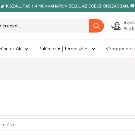
🌿 KISZÁLLÍTÁS 1-4 MUNKANAPON BELÜL AZ EGÉSZ ORSZÁGBAN. 🚚
Bejel
Prof
énytartók
Palántázás│Termesztés
Virággondoz
ése
 search products in this collection.