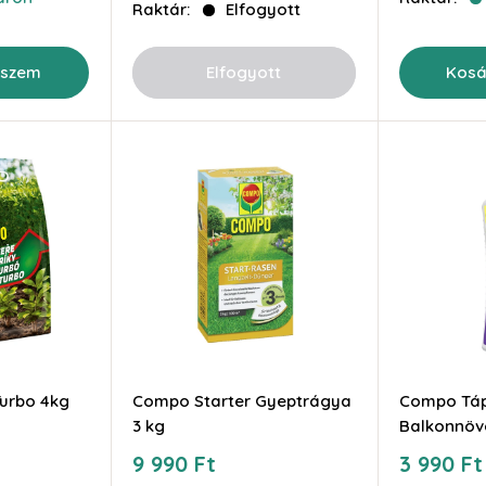
Raktár:
Elfogyott
eszem
Elfogyott
Kosá
urbo 4kg
Compo Starter Gyeptrágya
Compo Táp
3 kg
Balkonnövé
Akciós
Akciós
9 990 Ft
3 990 Ft
ár
ár