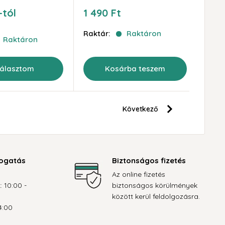
Akciós
-tól
1 490 Ft
ár
Raktár:
Raktáron
Raktáron
választom
Kosárba teszem
Következő
ogatás
Biztonságos fizetés
Az online fizetés
: 10:00 -
biztonságos körülmények
között kerül feldolgozásra.
4:00