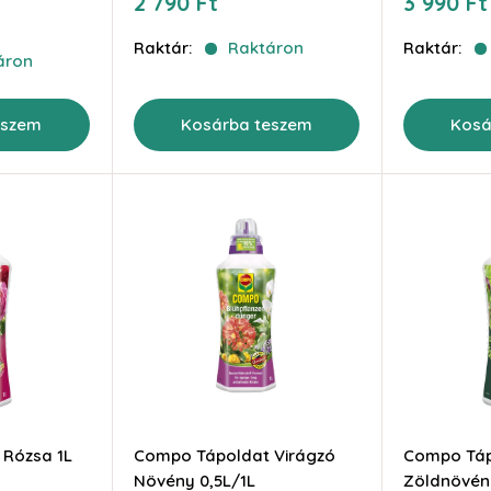
Akciós
Akciós
2 790 Ft
3 990 Ft
ár
ár
Raktár:
Raktáron
Raktár:
áron
eszem
Kosárba teszem
Kosá
Rózsa 1L
Compo Tápoldat Virágzó
Compo Táp
Növény 0,5L/1L
Zöldnövény