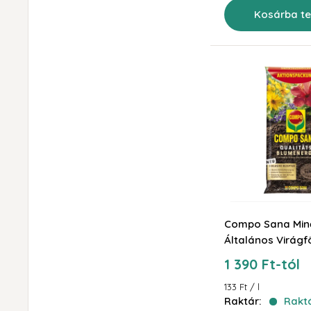
Kosárba t
Compo Sana Min
Általános Virágf
Akciós
1 390 Ft-tól
ár
133 Ft
/
l
Raktár:
Rakt