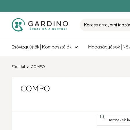
Tovább
Gardino
Esővízgyűjtők│Komposztálók
Magaságyások│Növ
Főoldal
COMPO
COMPO
Termékek keres
Use this input to