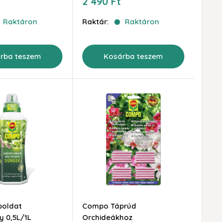
Akciós
2 490 Ft
ár
Raktáron
Raktár:
Raktáron
rba teszem
Kosárba teszem
oldat
Compo Táprúd
 0,5L/1L
Orchideákhoz