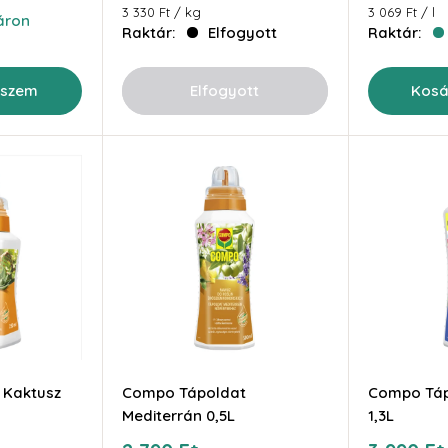
3 330 Ft
/
kg
3 069 Ft
/
l
áron
Raktár:
Elfogyott
Raktár:
eszem
Elfogyott
Kosá
 Kaktusz
Compo Tápoldat
Compo Táp
Mediterrán 0,5L
1,3L