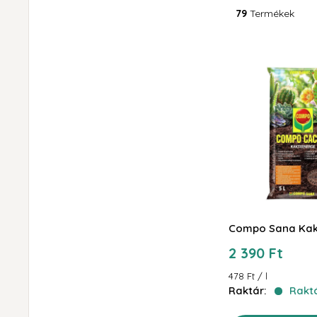
79
Termékek
Compo Sana Kak
Akciós
2 390 Ft
ár
478 Ft
/
l
Raktár:
Rakt