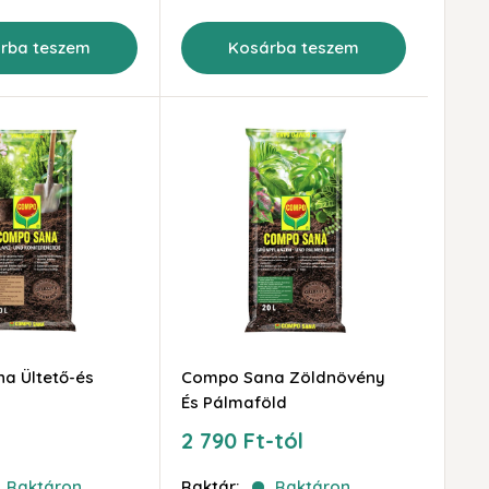
rba teszem
Kosárba teszem
a Ültető-és
Compo Sana Zöldnövény
És Pálmaföld
Akciós
2 790 Ft-tól
ár
Raktáron
Raktár:
Raktáron