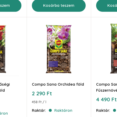
eszem
Kosárba teszem
Kosá
őségi
Compo Sana Orchidea föld
Compo San
öld
Fűszernövé
Akciós
2 290 Ft
ár
Akciós
4 490 Ft
458 Ft
/
l
ár
Raktár:
Raktáron
Raktár:
áron