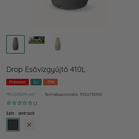
Drop Esővízgyűjtő 410L
Prémium
ÚJ
-13%
PROSPERPLAST
Termékazonosító:
5902735100
Szín :
antracit
antracit
bézs