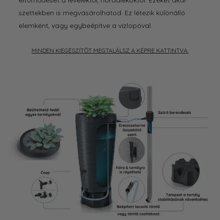
eltömődését a levelektől, hordalékoktól. Ezeket akár
szettekben is megvásárolhatod. Ez létezik különálló
elemként, vagy egybeépítve a vízlopóval.
MINDEN KIEGÉSZÍTŐT MEGTALÁLSZ A KÉPRE KATTINTVA: