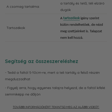
a tartály és tető, téli elzáró
A csomag tartalma:
dugók
A
tartozékok
igény szerint
külön rendelhetőek, de nézd
Tartozékok
meg szettjeinket is. Talapzat
nem kell hozzá.
Segítség az összeszereléshez
- Tedd a faltól 5-10cm-re, mert a teli tartály a felső részén
megduzzadhat
- Figyelj arra, hogy egyenes talajra helyezd, de a faltól kifelé
semmiképp ne dőljön
TOVÁBBI INFORMÁCIÓKÉRT TEKINTSD MEG AZ ALÁBBI VIDEÓT: