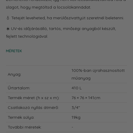
slagot, hogy megtöltsd a locsolókannádat.
💧
Tetejét leveheted, ha merülőszivattyút szeretnél beletenni.
☀️ UV-és időjárásálló, tartós, minőségi anyagból készült,
fejlett technológiával.
MÉRETEK
100%-ban újrahasznosított
Anyag:
műanyag
Űrtartalom:
410 L
Termék méret
(h x sz x m):
76 × 76 × 141cm
Csatlakozó nyílás átmérő:
3/4"
Termék súlya:
19kg
További méretek:
-