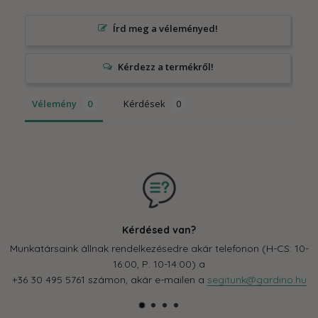
Írd meg a véleményed!
Vélemény
Kérdések
Kérdésed van?
Munkatársaink állnak rendelkezésedre akár telefonon (H-CS: 10-
C
16:00, P: 10-14:00) a
+36 30 495 5761 számon, akár e-mailen a
segitunk@gardino.hu
címen.