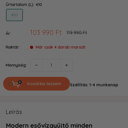
Űrtartalom (L):
410
410
Akciós
103 990 Ft
Ár
119 990 Ft
Ár:
ár
Raktár:
Már csak 4 darab maradt
Mennyiség:
Kosárba teszem
Szállítás: 1-4 munkanap
Leírás
Modern esővízgyűjtő minden