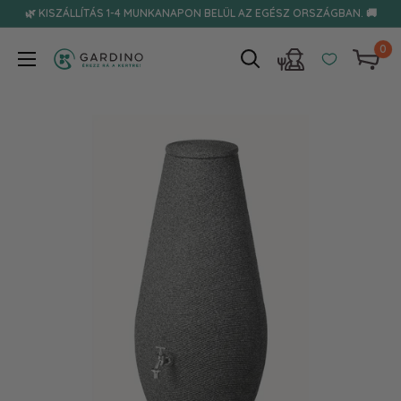
Tovább
🌿 KISZÁLLÍTÁS 1-4 MUNKANAPON BELÜL AZ EGÉSZ ORSZÁGBAN. 🚚
0
Gardino