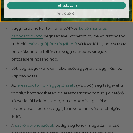
Feliratkozom
A tartályon 3 3/4"-es bemeneti nyílás található, melyre akár:
Nem, köszönöm
csapot
,
vagy fúrás nélkül tömlőt a 3/4"-es
külső menetes
csapcsatlakozó
segítségével köthetsz rá, de választhatod
a tömlő
esővízgyűjtőre rögzíthető
változatát is, ha csak az
öntözőkanna feltöltésére, vagy cserepes virágok
öntözésére használnád,
sőt, segítségükkel akár több esővízgyűjtőt is egymáshoz
kapcsolhatsz.
Az
ereszcsatorna vízgyűjtő szett
(vízlopó) segítségével a
tartályt hozzákötheted az ereszcsatornához, így a tetőről
közvetlenül belefolyik majd a csapadék. Így több
csapadékot tud összegyűjteni, valamint véd a túlfolyás
ellen.
A
szűrő berendezések
pedig segítenek megelőzni a cső