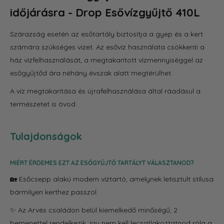
időjárásra - Drop Esővízgyűjtő 410L
Szárazság esetén az esőtartály biztosítja a gyep és a kert
számára szükséges vizet. Az esővíz használata csökkenti a
ház vízfelhasználását, a megtakarított vízmennyiséggel az
esőgyűjtőd ára néhány évszak alatt megtérülhet.
A víz megtakarítása és újrafelhasználása által ráadásul a
természetet is óvod.
Tulajdonságok
MIÉRT ÉRDEMES EZT AZ ESŐGYŰJTŐ TARTÁLYT VÁLASZTANOD?
🏡 Esőcsepp alakú modern víztartó, amelynek letisztult stílusa
bármilyen kerthez passzol.
✨ Az Arvés családon belül kiemelkedő minőségű, 2
bemenettel rendelkezik, így nem kell lecsatlakoztatnod róla a