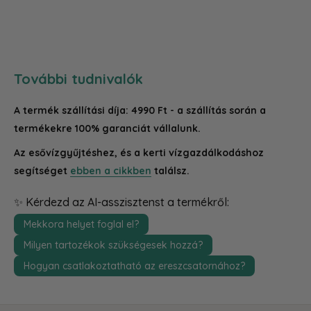
További tudnivalók
A termék szállítási díja: 4990 Ft - a szállítás során a
termékekre 100% garanciát vállalunk.
Az esővízgyűjtéshez, és a kerti vízgazdálkodáshoz
segítséget
ebben a cikkben
találsz.
✨ Kérdezd az AI-asszisztenst a termékről:
Mekkora helyet foglal el?
Milyen tartozékok szükségesek hozzá?
Hogyan csatlakoztatható az ereszcsatornához?