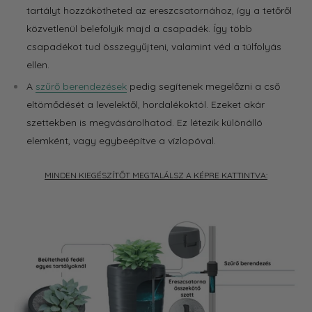
tartályt hozzákötheted az ereszcsatornához, így a tetőről
közvetlenül belefolyik majd a csapadék. Így több
csapadékot tud összegyűjteni, valamint véd a túlfolyás
ellen.
A
szűrő berendezések
pedig segítenek megelőzni a cső
eltömődését a levelektől, hordalékoktól. Ezeket akár
szettekben is megvásárolhatod. Ez létezik különálló
elemként, vagy egybeépítve a vízlopóval.
MINDEN KIEGÉSZÍTŐT MEGTALÁLSZ A KÉPRE KATTINTVA: