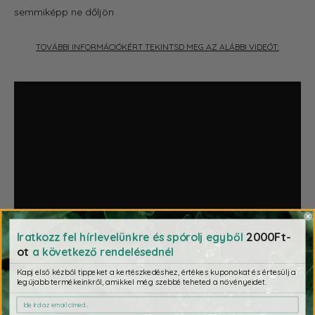
semmiképp ne dőljön
TOVÁBBI INFORMÁCIÓKÉRT TEKINTSD MEG AZ ALÁBBI VIDEÓT:
2000Ft-
Iratkozz fel hírlevelünkre és spórolj egyből
ot
a következő rendelésednél
Kapj első kézből tippeket a kertészkedéshez, értékes kuponokat és értesülj a
legújabb termékeinkről, amikkel még szebbé teheted a növényeidet.