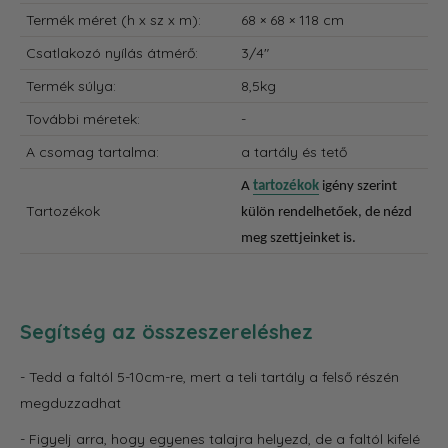
Termék méret
(h x sz x m):
68 × 68 × 118 cm
Csatlakozó nyílás átmérő:
3/4"
Termék súlya:
8,5kg
További méretek:
-
A csomag tartalma:
a tartály és tető
A
tartozékok
igény szerint
Tartozékok
külön rendelhetőek, de nézd
meg szettjeinket is.
Segítség az összeszereléshez
- Tedd a faltól 5-10cm-re, mert a teli tartály a felső részén
megduzzadhat
- Figyelj arra, hogy egyenes talajra helyezd, de a faltól kifelé