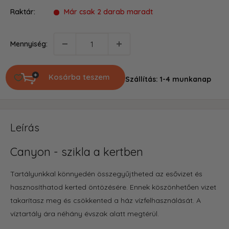
Raktár:
Már csak 2 darab maradt
Mennyiség:
Kosárba teszem
Szállítás: 1-4 munkanap
Leírás
Canyon - szikla a kertben
Tartályunkkal könnyedén összegyűjtheted az esővizet és
hasznosíthatod kerted öntözésére. Ennek köszönhetően vizet
takarítasz meg és csökkented a ház vízfelhasználását. A
víztartály ára néhány évszak alatt megtérül.