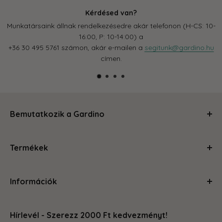
Kérdésed van?
Munkatársaink állnak rendelkezésedre akár telefonon (H-CS: 10-
16:00, P: 10-14:00) a
+36 30 495 5761 számon, akár e-mailen a
segitunk@gardino.hu
címen.
Bemutatkozik a Gardino
Kertészkedj velünk és levesszük a válladról a terhet!
Termékek
Segítünk, hogy a szobád, balkonod, kerted olyan legyen,
amire büszke vagy és ahol jól érzed magad. Magas
Ápolás és gondozás
minőségű termékeinkkel és szakértői tanácsainkkal
Információk
Kerti kiegészítők
megteszünk mindent, hogy a kertészkedés egyszerű és
Növénytartók
örömteli legyen számodra. Böngéssz kedvedre az oldalon,
Rólunk
Otthon és konyha
hogy megleld amire vágysz.
Hírlevél - Szerezz 2000 Ft kedvezményt!
Kapcsolat