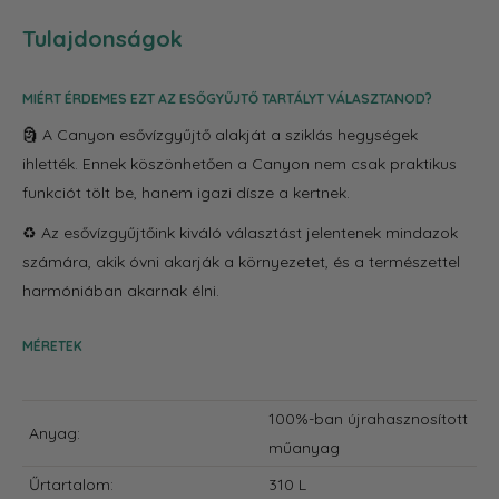
Tulajdonságok
MIÉRT ÉRDEMES EZT AZ ESŐGYŰJTŐ TARTÁLYT VÁLASZTANOD?
🗿 A Canyon esővízgyűjtő alakját a sziklás hegységek
ihlették. Ennek köszönhetően a Canyon nem csak praktikus
funkciót tölt be, hanem igazi dísze a kertnek.
♻️ Az esővízgyűjtőink kiváló választást jelentenek mindazok
számára, akik óvni akarják a környezetet, és a természettel
harmóniában akarnak élni.
MÉRETEK
100%-ban újrahasznosított
Anyag:
műanyag
Űrtartalom:
310 L