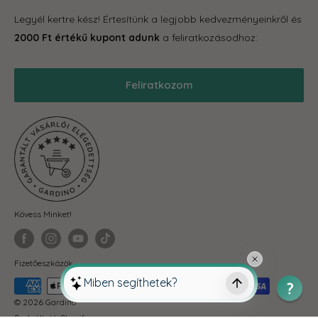
Tároló eszközök
GYIK
Legyél kertre kész! Értesítünk a legjobb kedvezményeinkről és
Grill
Gardino Hűségprogram
2000 Ft értékű kupont adunk
a feliratkozásodhoz:
Balkonkertészet
Szállítás
Téli termékek
Reklamáció, garancia
Feliratkozom
Akciós termékek
Blog
Önkormányzatoknak
ÁSZF
Fit-out cégeknek
Adatkezelési Tájékoztató
Visszaküldés és elállás
Kövess Minket!
Fizetőeszközök
© 2026 Gardino
Szolgáltató: Shopify