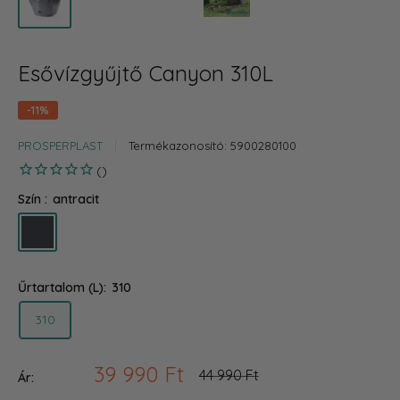
Esővízgyűjtő Canyon 310L
-11%
PROSPERPLAST
Termékazonosító:
5900280100
Szín :
antracit
antracit
Űrtartalom (L):
310
310
Akciós
39 990 Ft
Ár
44 990 Ft
Ár:
ár