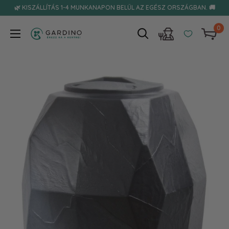
Tovább
🌿 KISZÁLLÍTÁS 1-4 MUNKANAPON BELÜL AZ EGÉSZ ORSZÁGBAN. 🚚
0
Gardino