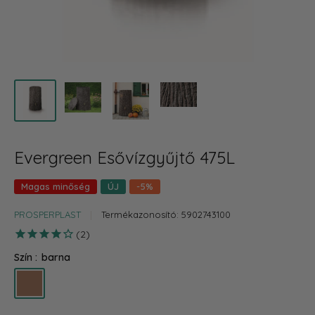
Evergreen Esővízgyűjtő 475L
Magas minőség
ÚJ
-5%
PROSPERPLAST
Termékazonosító:
5902743100
2
Szín :
barna
barna