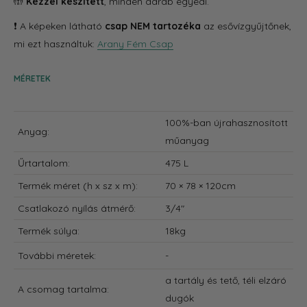
🤲
Kézzel készített
, minden darab egyedi.
❗️ A képeken látható
csap NEM tartozéka
az esővízgyűjtőnek,
mi ezt használtuk:
Arany Fém Csap
MÉRETEK
100%-ban újrahasznosított
Anyag:
műanyag
Űrtartalom:
475 L
Termék méret
(h x sz x m):
70 × 78 × 120cm
Csatlakozó nyílás átmérő:
3/4"
Termék súlya:
18kg
További méretek:
-
a tartály és tető, téli elzáró
A csomag tartalma:
dugók