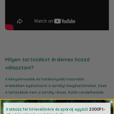
Milyen tartozékot érdemes hozzá
választani?
A kényelmesebb és hatékonyabb használat
érdekében egészítsd ki a tartályt kiegészítőinkkel. Ezek
a tartozékok nem a tartály részei, külön rendelhetőek:
A tartályon 3 3/4"-es bemeneti nyílás található, melyre akár:
2000Ft-
Iratkozz fel hírlevelünkre és spórolj egyből
csapot
,