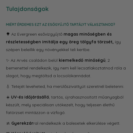
Tulajdonságok
MIÉRT ÉRDEMES EZT AZ ESŐGYŰJTŐ TARTÁLYT VÁLASZTANOD?
🌳 Az Evergreen esővízgyűjtő
magas minőségben és
részletességben imitálja egy öreg tölgyfa törzsét,
így
szépen beleillik egy növényekkel teli kertbe.
✨ Az Arvés családon belül
kiemelkedő minőségű
, 2
bemenettel rendelkezik, így nem kell lecsatlakoztatnod róla a
slagot, hogy megtöltsd a locsolókannádat.
💧
Tetejét leveheted, ha merülőszivattyút szeretnél beletenni.
☀️
UV-és időjárásálló
, tartós, újrahasznosított műanyagból
készült, mely speciálisan utókezelt, hogy teljesen élethű
fatörzset mintázzon a vízfogó.
🚸
Gyerekzár
ral rendelkezik a balesetek elkerülése végett.