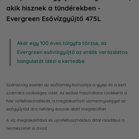
akik hisznek a tündérekben -
Evergreen Esővízgyűjtő 475L
Akár egy 100 éves tölgyfa törzse, az
Evergreen esővízgyűjtő az erdők varázslatos
hangulatát idézi a kertedbe.
Szárazság esetén az esőtartály biztosítja a gyep és a kert
számára szükséges vizet. Az esővíz használata csökkenti a
ház vízfelhasználását, a megtakarított vízmennyiséggel az
esőgyűjtőd ára néhány évszak alatt megtérülhet.
A víz megtakarítása és újrafelhasználása által ráadásul a
természetet is óvod.