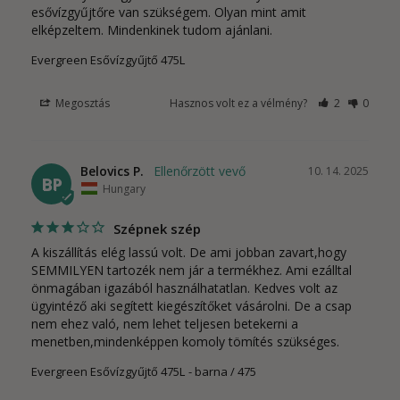
esővízgyűjtőre van szükségem. Olyan mint amit 
elképzeltem. Mindenkinek tudom ajánlani.
Evergreen Esővízgyűjtő 475L
Megosztás
Hasznos volt ez a vélmény?
2
0
Belovics P.
10. 14. 2025
BP
Hungary
Szépnek szép
A kiszállítás elég lassú volt. De ami jobban zavart,hogy 
SEMMILYEN tartozék nem jár a termékhez. Ami ezálltal 
önmagában igazából használhatatlan. Kedves volt az 
ügyintéző aki segített kiegészítőket vásárolni. De a csap 
nem ehez való, nem lehet teljesen betekerni a 
menetben,mindenképpen komoly tömítés szükséges.
Evergreen Esővízgyűjtő 475L
barna / 475