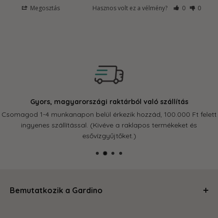
Megosztás
Hasznos volt ez a vélmény?
0
0
Gyors, magyarországi raktárból való szállítás
Csomagod 1-4 munkanapon belül érkezik hozzád, 100.000 Ft felett
ingyenes szállítással. (Kivéve a raklapos termékeket és
esővízgyűjtőket.)
Bemutatkozik a Gardino
Kertészkedj velünk és levesszük a válladról a terhet!