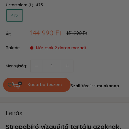
Űrtartalom (L):
475
475
Akciós
144 990 Ft
Ár
151 990 Ft
Ár:
ár
Raktár:
Már csak 2 darab maradt
Mennyiség:
Kosárba teszem
Szállítás: 1-4 munkanap
Leírás
Strapabíró vízgyűjtő tartály azoknak,