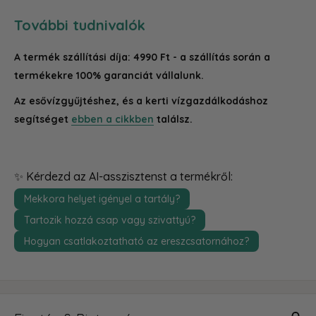
További tudnivalók
A termék szállítási díja: 4990 Ft - a szállítás során a
termékekre 100% garanciát vállalunk.
Az esővízgyűjtéshez, és a kerti vízgazdálkodáshoz
segítséget
ebben a cikkben
találsz.
✨ Kérdezd az AI-asszisztenst a termékről:
Mekkora helyet igényel a tartály?
Tartozik hozzá csap vagy szivattyú?
Hogyan csatlakoztatható az ereszcsatornához?