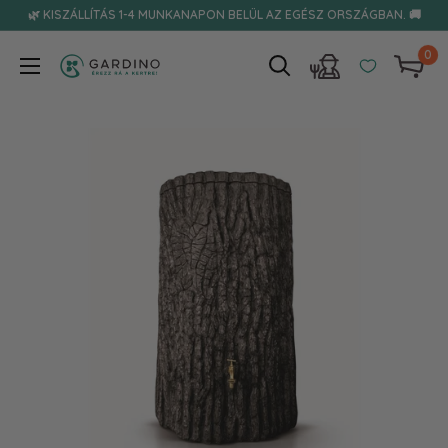
Tovább
🌿 KISZÁLLÍTÁS 1-4 MUNKANAPON BELÜL AZ EGÉSZ ORSZÁGBAN. 🚚
0
Gardino