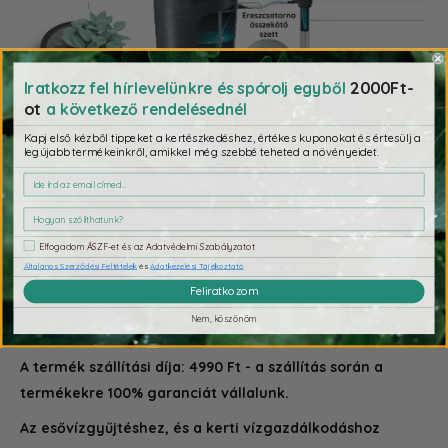
2000Ft-
Iratkozz fel hírlevelünkre és spórolj egyből
ot
a következő rendelésednél
Kapj első kézből tippeket a kertészkedéshez, értékes kuponokat és értesülj a
legújabb termékeinkről, amikkel még szebbé teheted a növényeidet.
Elfogadom ÁSZF-et és az Adatvédelmi Szabályzatot
Általános Szerződési Feltételek
és
Adatkezelési Tájékoztató
Feliratkozom
További tudnivalók
Nem, köszönöm
A termék szállítási díja: 4990 Ft - a szállítás során a
termékekre 100% garanciát vállalunk.
Az esővízgyűjtéshez, és a kerti vízgazdálkodáshoz