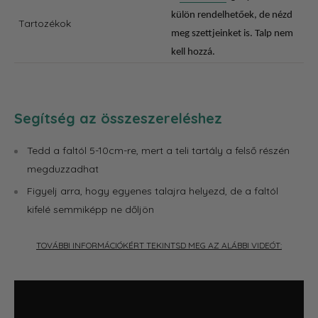
külön rendelhetőek, de nézd
Tartozékok
meg szettjeinket is. Talp nem
kell hozzá.
Segítség az összeszereléshez
Tedd a faltól 5-10cm-re, mert a teli tartály a felső részén
megduzzadhat
Figyelj arra, hogy egyenes talajra helyezd, de a faltól
kifelé semmiképp ne dőljön
TOVÁBBI INFORMÁCIÓKÉRT TEKINTSD MEG AZ ALÁBBI VIDEÓT: