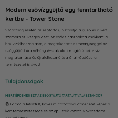
Modern esővízgyűjtő egy fenntartható
kertbe - Tower Stone
Szárazság esetén az esőtartály biztosítja a gyep és a kert
számára szükséges vizet. Az esővíz használata csökkenti a
ház vízfelhasználását, a megtakarított vízmennyiséggel az
esőgyűjtőd ára néhány évszak alatt megtérülhet. A víz
megtakarítása és újrafelhasználása által ráadásul a
természetet is óvod.
Tulajdonságok
MIÉRT ÉRDEMES EZT AZ ESŐGYŰJTŐ TARTÁLYT VÁLASZTANOD?
🗿 Formája letisztult, köves mintázatával átmenetet képez a
kert természetessége és az épületek között. A Waterform
család tagja.