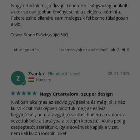
Nagy űrtartalom, jó dizájn. Lehetne kicsit gyárilag antikolt, 
akkor sokkal jobban érvényesülne az elején a kőminta. 
Fekete színe ellenére sem melegszik fel benne túlságosan 
a víz.
Tower Stone Esővízgyűjtő 500L
Megosztás
Hasznos volt ez a vélmény?
2
0
Zsanka
08. 21. 2023
Z
Hungary
Nagy űrtartalom, szuper design
Kiválóan alkalmas az esővíz gyűjtésére és még jól is néz 
ki. Mi kicsit másképpen oldottuk meg az esővíz 
begyűjtését, nem a vízgyűjtő szettel, hanem a csatornát 
vezettük bele a tartályba a tetején keresztül. Alulra pedig 
csepegtetőt szereltünk, így a sövények kapják a vizet, 
nem kell külön locsolni őket. 