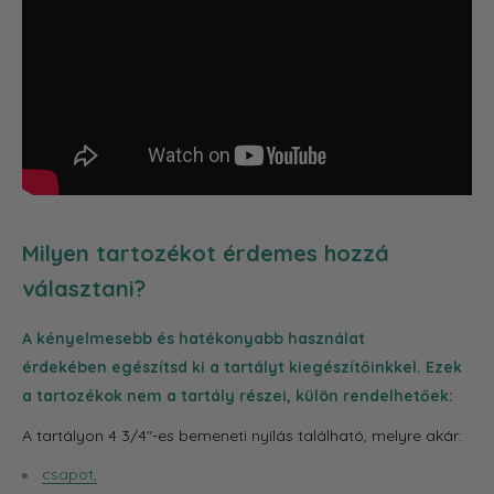
Milyen tartozékot érdemes hozzá
választani?
A kényelmesebb és hatékonyabb használat
érdekében egészítsd ki a tartályt kiegészítőinkkel. Ezek
a tartozékok nem a tartály részei, külön rendelhetőek:
A tartályon 4 3/4"-es bemeneti nyílás található, melyre akár:
csapot
,