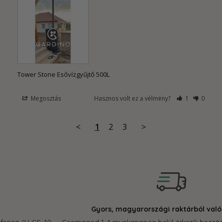
Tower Stone Esővízgyűjtő 500L
Megosztás
Hasznos volt ez a vélmény?
1
0
<
1
2
3
>
Gyors, magyarországi raktárból való szállítás
Csomagod 1-4 munkanapon belül érkezik hozzád, 100.000 Ft felett