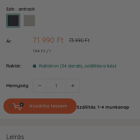
Szín :
antracit
antracit
szürke
Akciós
71 990 Ft
Ár
73 990 Ft
Ár:
ár
144 Ft
/
l
Raktár:
Raktáron (34 darab), szállításra kész
Mennyiség:
Kosárba teszem
Szállítás: 1-4 munkanap
Leírás