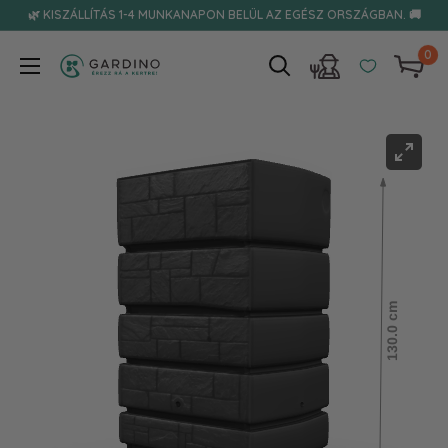
Tovább
🌿 KISZÁLLÍTÁS 1-4 MUNKANAPON BELÜL AZ EGÉSZ ORSZÁGBAN. 🚚
0
Gardino