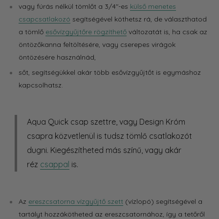
vagy fúrás nélkül
tömlőt a 3/4"-es
külső menetes
csapcsatlakozó
segítségével köthetsz rá, de választhatod
a tömlő
esővízgyűjtőre rögzíthető
változatát is, ha csak az
öntözőkanna feltöltésére, vagy cserepes virágok
öntözésére használnád,
sőt, segítségükkel akár több esővízgyűjtőt is egymáshoz
kapcsolhatsz.
Aqua Quick csap szettre, vagy Design Króm
csapra közvetlenül is tudsz tömlő csatlakozót
dugni.
Kiegészítheted más színű, vagy akár
réz
csappal
is
.
Az
ereszcsatorna vízgyűjtő szett
(vízlopó) segítségével a
tartályt hozzákötheted az ereszcsatornához, így a tetőről