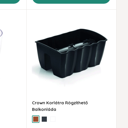
Crown Korlátra Rögzíthető
Balkonláda
terra
antracit
fehér