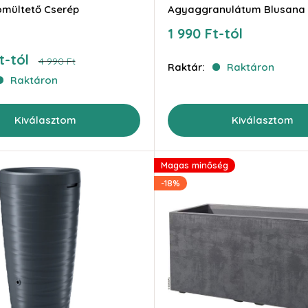
omültető Cserép
Agyaggranulátum Blusana
Akciós
1 990 Ft-tól
ár
t-tól
Ár
4 990 Ft
Raktár:
Raktáron
Raktáron
Kiválasztom
Kiválasztom
Magas minőség
-18%