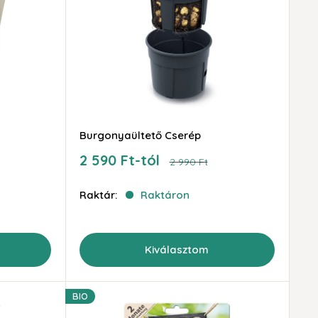
Burgonyaültető Cserép
Akciós
2 590 Ft-tól
Ár
2 990 Ft
ár
Raktár:
Raktáron
Kiválasztom
BIO