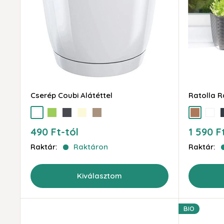
Cserép Coubi Alátéttel
Ratolla R
fehér
zöld
grafit
krém
mokka
olajzöld
barna
fehér
a
Akciós
Akciós
490 Ft-tól
1 590 F
ár
ár
Raktár:
Raktáron
Raktár:
Kiválasztom
BIO