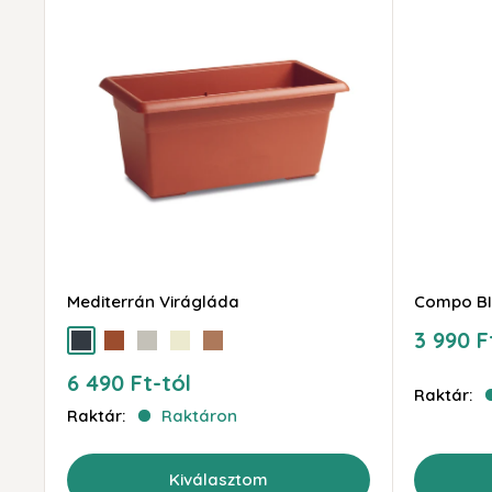
Mediterrán Virágláda
Compo BI
Akciós
3 990 F
antracit
terra
szürke
bézs
barna
ár
Akciós
6 490 Ft-tól
Raktár:
ár
Raktár:
Raktáron
Kiválasztom