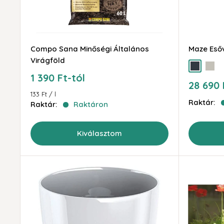
Compo Sana Minőségi Általános
Maze Esőv
Virágföld
antracit
szürk
Akciós
1 390 Ft-tól
Akciós
28 690 
ár
ár
133 Ft
/
l
Raktár:
Raktár:
Raktáron
Kiválasztom