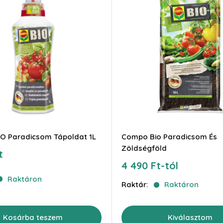
O Paradicsom Tápoldat 1L
Compo Bio Paradicsom És
Zöldségföld
t
Akciós
4 490 Ft-tól
ár
Raktáron
Raktár:
Raktáron
Kosárba teszem
Kiválasztom