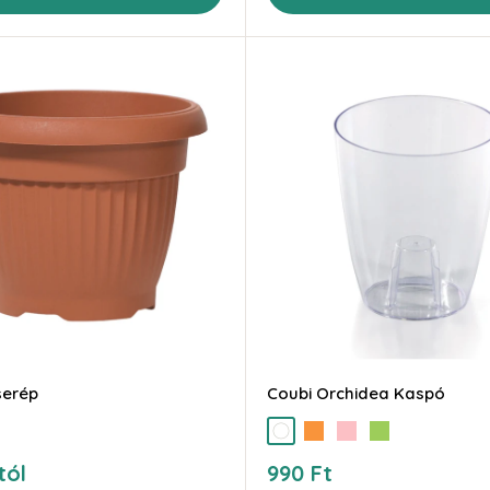
serép
Coubi Orchidea Kaspó
cit
átlátszó
narancs
pink
zöld
Akciós
tól
990 Ft