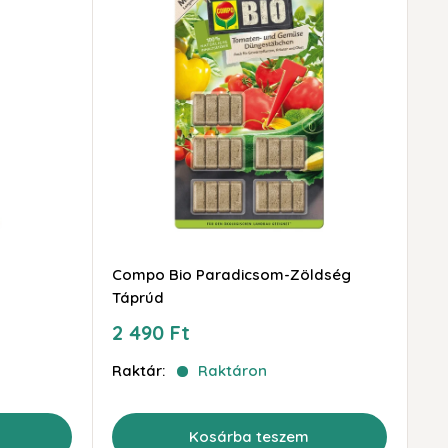
Compo Bio Paradicsom-Zöldség
Táprúd
Akciós
2 490 Ft
ár
Raktár:
Raktáron
Kosárba teszem