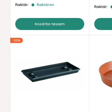
ár
Raktár:
Raktáron
Raktár:
Kosárba teszem
-33%