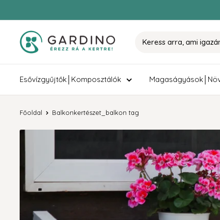
Tovább
Gardino
Esővízgyűjtők│Komposztálók
Magaságyások│Növ
Főoldal
Balkonkertészet_balkon tag