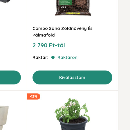
Compo Sana Zöldnövény És
Pálmaföld
Akciós
2 790 Ft-tól
ár
Raktár:
Raktáron
Kiválasztom
-13%