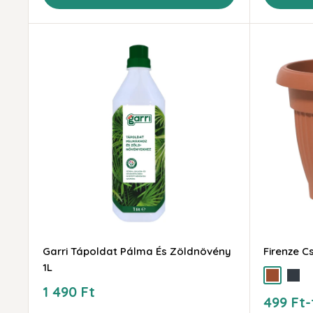
Garri Tápoldat Pálma És Zöldnövény
Firenze C
1L
terra
antra
Akciós
1 490 Ft
Akciós
499 Ft-
ár