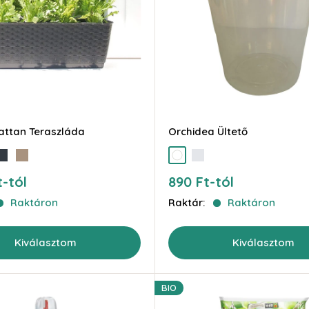
attan Teraszláda
Orchidea Ültető
ntracit
mokka
átlátszó
opál
Akciós
t-tól
890 Ft-tól
ár
Raktáron
Raktár:
Raktáron
Kiválasztom
Kiválasztom
BIO