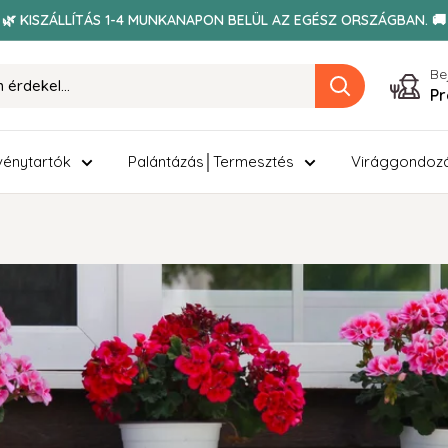
🌿 KISZÁLLÍTÁS 1-4 MUNKANAPON BELÜL AZ EGÉSZ ORSZÁGBAN. 🚚
Be
Pr
énytartók
Palántázás│Termesztés
Virággondoz