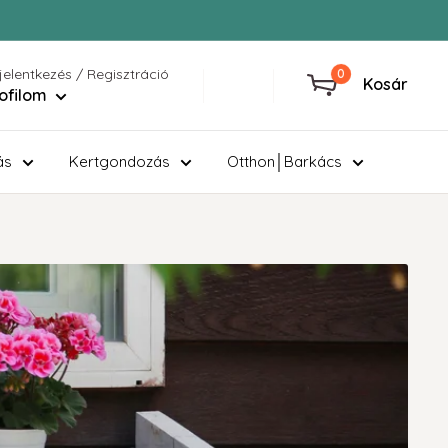
jelentkezés / Regisztráció
0
Kosár
ofilom
ás
Kertgondozás
Otthon│Barkács