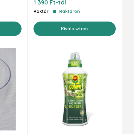
Akciós
1 390 Ft-tól
ár
Raktár:
Raktáron
Kiválasztom