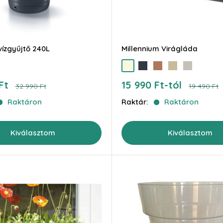
ízgyűjtő 240L
Millennium Virágláda
e
krém
antracit
barna
homokkő
szürke
Akciós
Ft
15 990 Ft-tól
Ár
Ár
32 990 Ft
19 490 Ft
ár
Raktáron
Raktár:
Raktáron
Kiválasztom
Kiválasztom