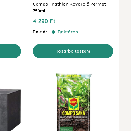
Compo Triathlon Rovarölő Permet
750ml
Akciós
4 290 Ft
ár
Raktár:
Raktáron
Kosárba teszem