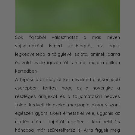
Sok fajtából választhatsz a más néven
vajsalátaként ismert zöldségnél, az egyik
legkedveltebb a tölgylevél saláta, aminek barna
és zöld levele igazán jól is mutat majd a balkon
kertedben.
A tépősalátát magról kell nevelned alacsonyabb
cserépben, fontos, hogy ez a növényke a
részleges árnyékot és a folyamatosan nedves
földet kedveli. Ha ezeket megkapja, akkor viszont
egészen gyors sikert érhetsz el vele, ugyanis az
ültetés után – fajtától függően – körülbelül 1,5
hónappal már szüretelhetsz is. Arra figyelj még