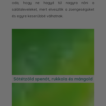
oda, hogy ne hagyd túl nagyra nőni a
salátaleveleket, mert elveszítik a zsengeségüket
és egyre keserűbbé válhatnak.
Sötétzöld spenót, rukkola és mángold