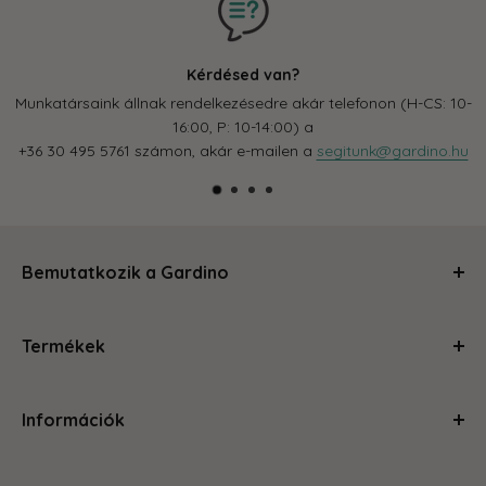
Kérdésed van?
nkatársaink állnak rendelkezésedre akár telefonon (H-CS: 10-
Cso
16:00, P: 10-14:00) a
36 30 495 5761 számon, akár e-mailen a
segitunk@gardino.hu
címen.
Bemutatkozik a Gardino
Kertészkedj velünk és levesszük a válladról a terhet!
Termékek
Segítünk, hogy a szobád, balkonod, kerted olyan legyen,
amire büszke vagy és ahol jól érzed magad. Magas
Ápolás és gondozás
minőségű termékeinkkel és szakértői tanácsainkkal
Információk
Kerti kiegészítők
megteszünk mindent, hogy a kertészkedés egyszerű és
Növénytartók
örömteli legyen számodra. Böngéssz kedvedre az oldalon,
Rólunk
Otthon és konyha
hogy megleld amire vágysz.