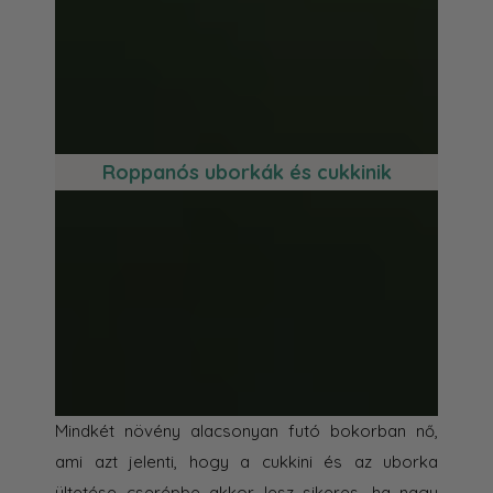
Roppanós uborkák és cukkinik
Mindkét növény alacsonyan futó bokorban nő,
ami azt jelenti, hogy a cukkini és az uborka
ültetése cserépbe akkor lesz sikeres, ha nagy