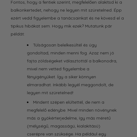
Fontos, hogy a fentiek szerint, megfelelően alakítsd ki a
balkonkertedet, nehogy ne legyen mit szüretelned. Épp
ezért vedd figyelembe a tanácsainkat és ne kövesd el a
tipikus hibákat sem. Hogy mik ezek? Mutatunk pár
példát:
Túlságosan belelkesültél és úgy
gondoltad, minden menni fog. Azaz nem jó
fajta zöldségeket választottál a balkonodra,
mivel nem vetted figyelembe a
fényigényüket. Így a siker könnyen
elmaradhat. Inkább legyél meggondolt, de
legyen mit szüretelned!
Mindent szépen elültettél, de nem a
megfelelő edénybe. Mivel minden növénynek
más a gyökérterjedelme, így más méretű
(mélységű, magasságú, kialakítású)
cserépre van szüksége. Ha például egy