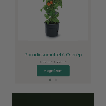
om
C
Paradicsomültető Cserép
4 990 Ft
4 290 Ft
Megnézem