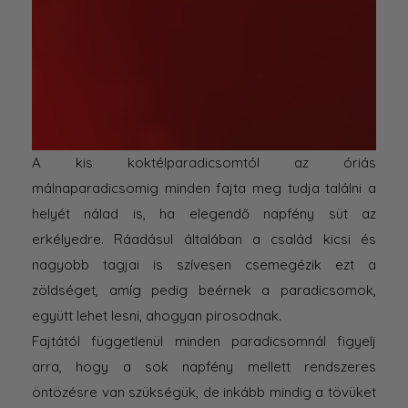
A kis koktélparadicsomtól az óriás
málnaparadicsomig minden fajta meg tudja találni a
helyét nálad is, ha elegendő napfény süt az
erkélyedre. Ráadásul általában a család kicsi és
nagyobb tagjai is szívesen csemegézik ezt a
zöldséget, amíg pedig beérnek a paradicsomok,
együtt lehet lesni, ahogyan pirosodnak.
Fajtától függetlenül minden paradicsomnál figyelj
arra, hogy a sok napfény mellett rendszeres
öntözésre van szükségük, de inkább mindig a tövüket