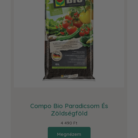
Compo Bio Paradicsom És
Zöldségföld
4 490 Ft
Megnézem