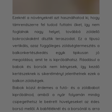
Ezeknél a növényeknél azt használhatod ki, hogy
támrendszerre fel tudod futtatni őket, így nem
foglalnak nagy helyet, továbbá zöldellő
bokrocskaként díszítik teraszodat. Ez a típusú
vertikális, azaz függőleges zöldségtermesztés a
balkonkertészkedés egyik tipikusan jó
megoldása, amit te is kipróbálhatsz. Ráadásul a
babok és borsók nem kényesek, így kezdő
kertészeknek is sikerélményt jelenthetnek ezek a
balkon zöldségek.
Babok közül érdemes a futó- és a zöldbabot
kipróbálnod, amiből a nyár folyamán mindig
csipegethetsz le beérett hüvelyeseket az édes
borsó mellől. A babféléknél és a borsónál is arra