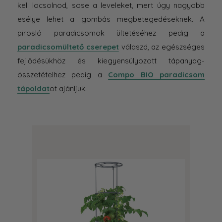
kell locsolnod, sose a leveleket, mert úgy nagyobb
esélye lehet a gombás megbetegedéseknek. A
pirosló paradicsomok ültetéséhez pedig a
paradicsomültető cserepet
válaszd, az egészséges
fejlődésükhöz és kiegyensúlyozott tápanyag-
összetételhez pedig a
Compo BIO paradicsom
tápoldat
ot ajánljuk.