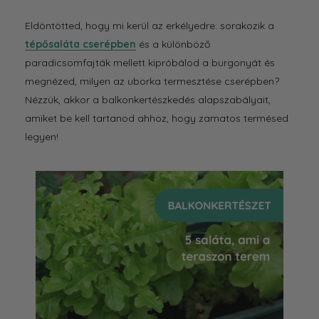
Eldöntötted, hogy mi kerül az erkélyedre: sorakozik a
tépősaláta cserépben
és a különböző
paradicsomfajták mellett kipróbálod a burgonyát és
megnézed, milyen az uborka termesztése cserépben?
Nézzük, akkor a balkonkertészkedés alapszabályait,
amiket be kell tartanod ahhoz, hogy zamatos termésed
legyen!