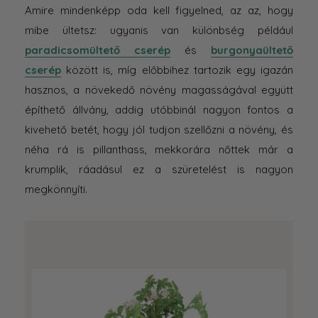
Amire mindenképp oda kell figyelned, az az, hogy
mibe ültetsz: ugyanis van különbség például
paradicsomültető cserép
és
burgonyaültető
cserép
között is, míg előbbihez tartozik egy igazán
hasznos, a növekedő növény magasságával együtt
építhető állvány, addig utóbbinál nagyon fontos a
kivehető betét, hogy jól tudjon szellőzni a növény, és
néha rá is pillanthass, mekkorára nőttek már a
krumplik, ráadásul ez a szüretelést is nagyon
megkönnyíti.