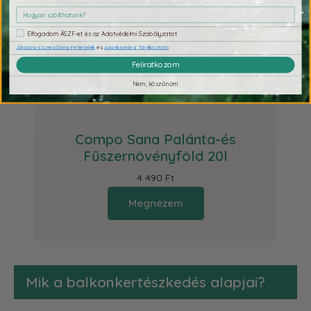
Elfogadom ÁSZF-et és az Adatvédelmi Szabályzatot
Általános Szerződési Feltételek
és
Adatkezelési Tájékoztató
Feliratkozom
Nem, köszönöm
Compo Sana Palánta-és
Fűszernövényföld 20l
4 490 Ft
Megnézem
Mik a balkonkertészkedés alapjai?