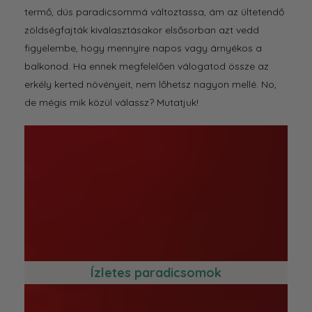
termő, dús paradicsommá változtassa, ám az ültetendő
zöldségfajták kiválasztásakor elsősorban azt vedd
figyelembe, hogy mennyire napos vagy árnyékos a
balkonod. Ha ennek megfelelően válogatod össze az
erkély kerted növényeit, nem lőhetsz nagyon mellé. No,
de mégis mik közül válassz? Mutatjuk!
Ízletes paradicsomok