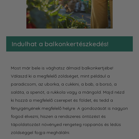
Indulhat a balkonkertészkedés!
Most már bele is vághatsz álmaid balkonkertjébe!
Válaszd ki a megfelelő zöldséget, mint például a
paradicsom, az uborka, a cukkini, a bab, a borsó, a
saláta, a spenót, a rukkola vagy a mángold. Majd nézd
ki hozzá a megfelelő cserepet és földet, és tedd a
fényigényének megfelelő helyre. A gondozását is nagyon
fogod élvezni, hiszen a rendszeres öntözést és
tápoldatozást növényed rengeteg roppanós és lédús
zöldséggel fogja meghálálni.