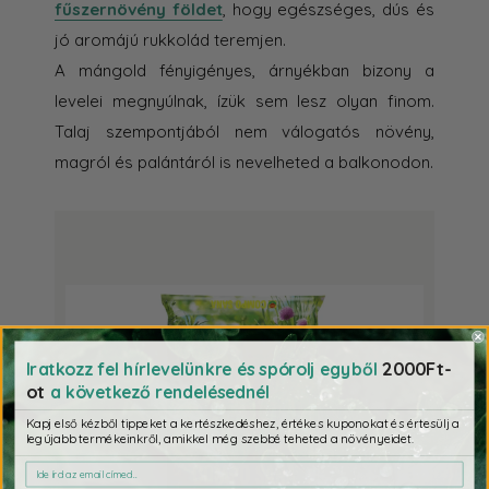
fűszernövény földet
, hogy egészséges, dús és
jó aromájú rukkolád teremjen.
A mángold fényigényes, árnyékban bizony a
levelei megnyúlnak, ízük sem lesz olyan finom.
Talaj szempontjából nem válogatós növény,
magról és palántáról is nevelheted a balkonodon.
2000Ft-
Iratkozz fel hírlevelünkre és spórolj egyből
ot
a következő rendelésednél
Kapj első kézből tippeket a kertészkedéshez, értékes kuponokat és értesülj a
legújabb termékeinkről, amikkel még szebbé teheted a növényeidet.