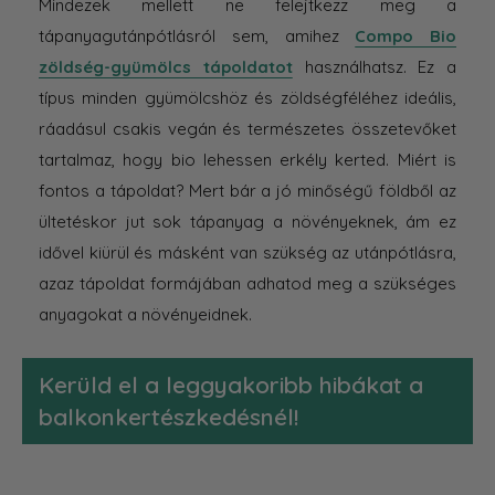
Mindezek mellett ne felejtkezz meg a
tápanyagutánpótlásról sem, amihez
Compo Bio
zöldség-gyümölcs tápoldatot
használhatsz. Ez a
típus minden gyümölcshöz és zöldségféléhez ideális,
ráadásul csakis vegán és természetes összetevőket
tartalmaz, hogy bio lehessen erkély kerted. Miért is
fontos a tápoldat? Mert bár a jó minőségű földből az
ültetéskor jut sok tápanyag a növényeknek, ám ez
idővel kiürül és másként van szükség az utánpótlásra,
azaz tápoldat formájában adhatod meg a szükséges
anyagokat a növényeidnek.
Kerüld el a leggyakoribb hibákat a
balkonkertészkedésnél!