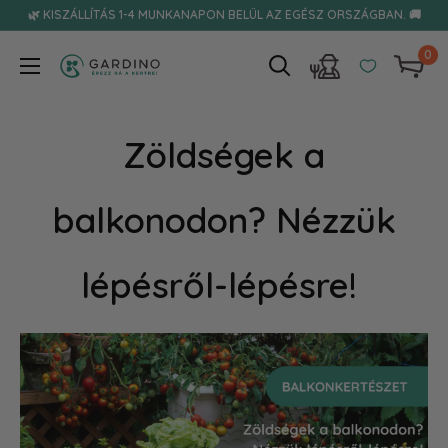
Tovább
🌿 KISZÁLLÍTÁS 1-4 MUNKANAPON BELÜL AZ EGÉSZ ORSZÁGBAN. 🚚
0
Gardino
Zöldségek a
balkonodon? Nézzük
lépésről-lépésre!