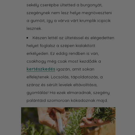
sekély cserépbe ültetted a burgonyát,
szegénynek nem lesz helye megnöveszteni
a gumóit, így a várva várt krumplik icipicik
lesznek.
Készen lettél az ültetéssel és elégedetten
helyet foglalsz a szépen kialakított
erkélyeden. Ez eddig rendben is van,
csakhogy még csak most kezdődik a
kertészkedés
igazán, amit sokan
elfelejtenek. Locsolás, tápoldatozás, a
száraz és sérült levelek eltávolítása,
gyomlálás! Ha ezek elmaradnak, szegény
palántáid szomorúan kókadoznak majd.