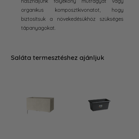
használjunk folyékony műtrágyát vagy
organikus komposztkivonatot, hogy
biztosítsuk a növekedésükhöz szükséges
tápanyagokat.
Saláta termesztéshez ajánljuk