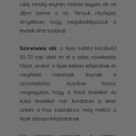
talaj mindig enyhén nedves legyen, de ne
álljon benne a víz. Tartsuk részleges
árnyékban, hogy megakadályozzuk a
levelek elhervadását.
Szüretelési idő:
a fejes saláta körülbelül
50-70 nap alatt éri el a teljes növekedési
fázist, amikor a fejek kellően kifejlődnek és
megfelelő méretűek lesznek a
szüreteléshez. Azonban fontos
megjegyezni, hogy a fiatal leveleket és
külső leveleket már korábban is lehet
szedni a friss salátákhoz, még mielőtt a
fejek teljesen kifejlődnének.