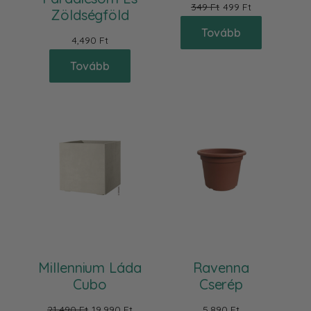
349 Ft
499 Ft
Zöldségföld
Tovább
4,490 Ft
Tovább
Millennium Láda
Ravenna
Cubo
Cserép
21,490 Ft
19,990 Ft
5,890 Ft