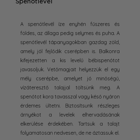
Spenótlevél
A spenótlevél íze enyhén fűszeres és
földes, az állaga pedig selymes és puha. A
spenótlevél tápanyagokban gazdag zöld,
amely jól fejlődik cserépben is. Balkonra
kifejezetten a kis levelű bébispenótot
javasoljuk. Vetőmagjait helyezzük el egy
mély cserépbe, amelyet jó minőségű,
vízáteresztő talajjal töltsünk meg. A
spenótot kora tavasszal vagy késő nyáron
érdemes ültetni. Biztosítsunk részleges
árnyékot a levelek elhervadásának
elkerülése érdekében. Tartsuk a talajt
folyamatosan nedvesen, de ne áztassuk el.