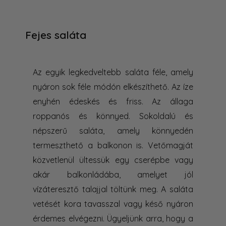
Fejes saláta
Az egyik legkedveltebb saláta féle, amely
nyáron sok féle módón elkészíthető. Az íze
enyhén édeskés és friss. Az állaga
roppanós és könnyed. Sokoldalú és
népszerű saláta, amely könnyedén
termeszthető a balkonon is. Vetőmagját
közvetlenül ültessük egy cserépbe vagy
akár balkonládába, amelyet jól
vízáteresztő talajjal töltünk meg. A saláta
vetését kora tavasszal vagy késő nyáron
érdemes elvégezni. Ügyeljünk arra, hogy a