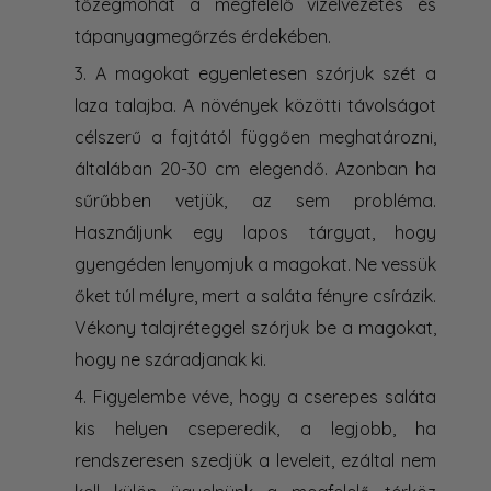
tőzegmohát a megfelelő vízelvezetés és
tápanyagmegőrzés érdekében.
A magokat egyenletesen szórjuk szét a
laza talajba. A növények közötti távolságot
célszerű a fajtától függően meghatározni,
általában 20-30 cm elegendő. Azonban ha
sűrűbben vetjük, az sem probléma.
Használjunk egy lapos tárgyat, hogy
gyengéden lenyomjuk a magokat. Ne vessük
őket túl mélyre, mert a saláta fényre csírázik.
Vékony talajréteggel szórjuk be a magokat,
hogy ne száradjanak ki.
Figyelembe véve, hogy a cserepes saláta
kis helyen cseperedik, a legjobb, ha
rendszeresen szedjük a leveleit, ezáltal nem