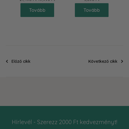
Tovább
Tovább
Előző cikk
Következő cikk
Hírlevél - Szerezz 2000 Ft kedvezményt!