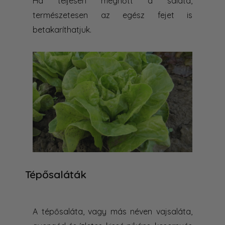
Ha teljesen megnőtt a saláta,
természetesen az egész fejet is
betakaríthatjuk.
Tépősaláták
A tépősaláta, vagy más néven vajsaláta,