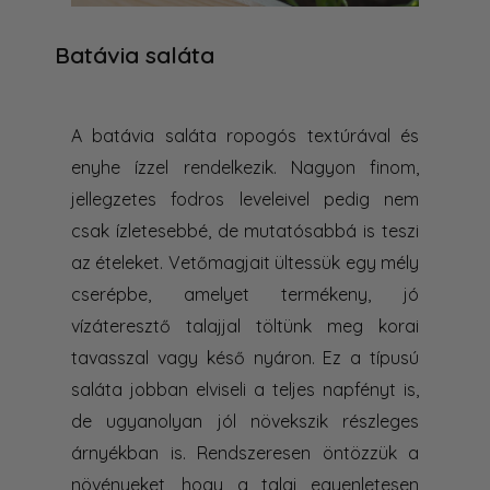
Batávia saláta
A batávia saláta ropogós textúrával és
enyhe ízzel rendelkezik. Nagyon finom,
jellegzetes fodros leveleivel pedig nem
csak ízletesebbé, de mutatósabbá is teszi
az ételeket. Vetőmagjait ültessük egy mély
cserépbe, amelyet termékeny, jó
vízáteresztő talajjal töltünk meg korai
tavasszal vagy késő nyáron. Ez a típusú
saláta jobban elviseli a teljes napfényt is,
de ugyanolyan jól növekszik részleges
árnyékban is. Rendszeresen öntözzük a
növényeket, hogy a talaj egyenletesen