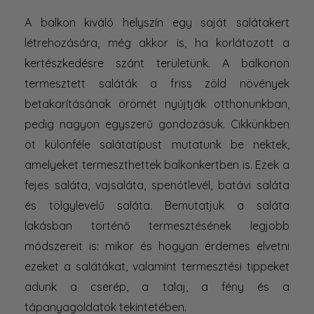
A balkon kiváló helyszín egy saját salátakert
létrehozására, még akkor is, ha korlátozott a
kertészkedésre szánt területünk. A balkonon
termesztett saláták a friss zöld növények
betakarításának örömét nyújtják otthonunkban,
pedig nagyon egyszerű gondozásuk. Cikkünkben
öt különféle salátatípust mutatunk be nektek,
amelyeket termeszthettek balkonkertben is. Ezek a
fejes saláta, vajsaláta, spenótlevél, batávi saláta
és tölgylevelű saláta. Bemutatjuk a saláta
lakásban történő termesztésének legjobb
módszereit is: mikor és hogyan érdemes elvetni
ezeket a salátákat, valamint termesztési tippeket
adunk a cserép, a talaj, a fény és a
tápanyagoldatok tekintetében.