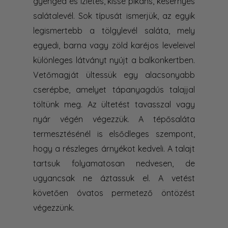
gyengéd és ízletes, kissé pikáns, kesernyés
salátalevél. Sok típusát ismerjük, az egyik
legismertebb a tölgylevél saláta, mely
egyedi, barna vagy zöld karéjos leveleivel
különleges látványt nyújt a balkonkertben.
Vetőmagját ültessük egy alacsonyabb
cserépbe, amelyet tápanyagdús talajjal
töltünk meg. Az ültetést tavasszal vagy
nyár végén végezzük. A tépősaláta
termesztésénél is elsődleges szempont,
hogy a részleges árnyékot kedveli. A talajt
tartsuk folyamatosan nedvesen, de
ugyancsak ne áztassuk el. A vetést
követően óvatos permetező öntözést
végezzünk.