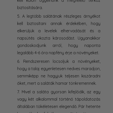
kell külön ügyelnünk a megfelelő térköz
biztosítására.
A legtöbb salátának részleges árnyékot
kell biztosítani annak érdekében, hogy
elkerüljük a levelek elhervadását és a
napsütés okozta károsodást. Ugyanakkor
gondoskodjunk arról, hogy naponta
legalább 4-6 óra napfény érje a növényeket.
Rendszeresen locsoljuk a növényeket,
hogy a talaj egyenletesen nedves maradjon,
semmiképp ne hagyjuk teljesen kiszáradni
őket, mert a saláták hamar tönkremennek.
Mivel a saláta gyorsan kifejlődik, az egy
vagy két alkalommal történő tápoldatozás
általában tökéletesen elegendő. Pár hetente