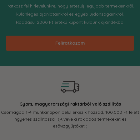
Iratkozz fel hírlevelünkre, hogy értesülj legújabb termékeinkről,
különleges ajánlatainkról és egyéb újdonságainkról.
Ráadásul 2000 Ft értékű kupont küldünk ajándékba.
Feliratkozom
Gyors, magyarországi raktárból való szállítás
Csomagod 1-4 munkanapon belül érkezik hozzád, 100.000 Ft felett
ingyenes szállítással. (Kivéve a raklapos termékeket és
esővízgyűjtőket.)